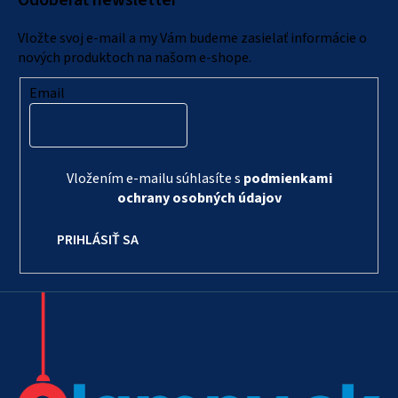
Odoberať newsletter
t
i
Vložte svoj e-mail a my Vám budeme zasielať informácie o
e
nových produktoch na našom e-shope.
Email
Vložením e-mailu súhlasíte s
podmienkami
ochrany osobných údajov
PRIHLÁSIŤ SA