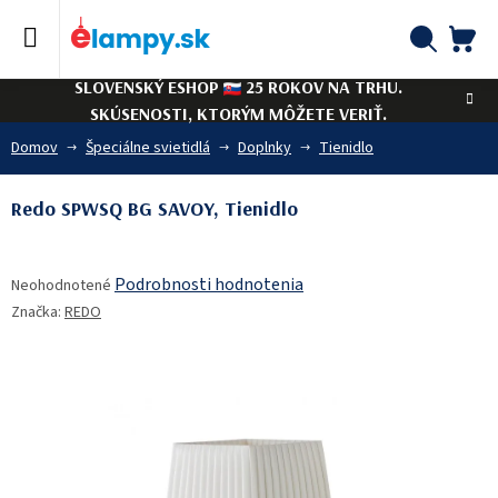
Prejsť
na
obsah
NÁ
Hľadať
SLOVENSKÝ ESHOP
25 ROKOV NA TRHU.
KO
SKÚSENOSTI, KTORÝM MÔŽETE VERIŤ.
Domov
Špeciálne svietidlá
Doplnky
Tienidlo
Redo SPWSQ BG SAVOY, Tienidlo
Priemerné
Podrobnosti hodnotenia
Neohodnotené
hodnotenie
Značka:
REDO
produktu
je
0,0
z
5
hviezdičiek.