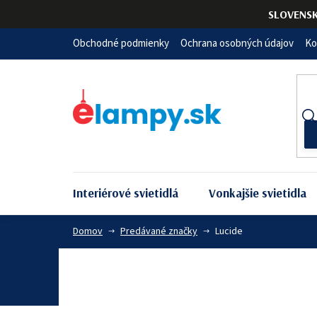
Prejsť
SLOVENS
na
obsah
Obchodné podmienky
Ochrana osobných údajov
Ko
Interiérové svietidlá
Vonkajšie svietidla
Domov
Predávané značky
Lucide
Lucide