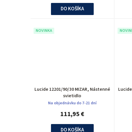
u
DO KOŠÍKA
k
t
NOVINKA
NOVIN
o
v
Lucide 12201/90/30 MIZAR, Nástenné
Lucide
svietidlo
Na objednávku do 7-21 dní
111,95 €
DO KOŠÍKA