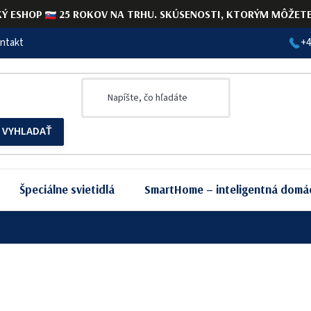
KÝ ESHOP
25 ROKOV NA TRHU. SKÚSENOSTI, KTORÝM MÔŽETE 
ntakt
+4
Špeciálne svietidlá
SmartHome – inteligentná domá