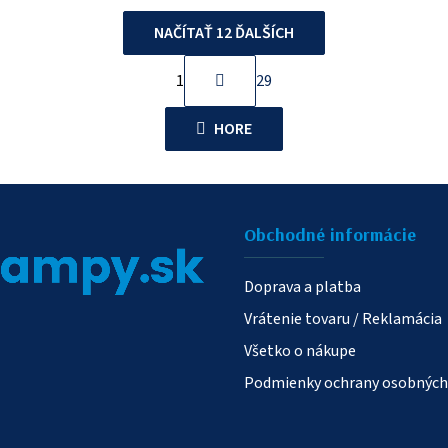
NAČÍTAŤ 12 ĎALŠÍCH
S
1
29
O
t
r
v
HORE
á
l
n
á
k
d
o
a
v
Obchodné informácie
c
a
n
i
Doprava a platba
i
e
Vrátenie tovaru / Reklamácia
e
p
Všetko o nákupe
r
Podmienky ochrany osobných
v
k