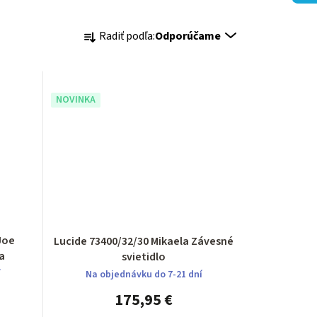
R
Radiť podľa:
Odporúčame
a
d
NOVINKA
e
n
i
e
p
Lucide 73400/32/30 Mikaela Závesné
r
a
svietidlo
í
o
Na objednávku do 7-21 dní
175,95 €
d