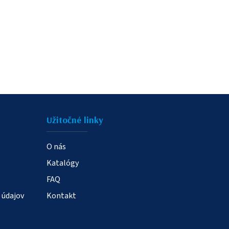
Užitočné linky
O nás
Katalógy
FAQ
 údajov
Kontakt