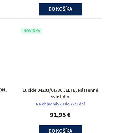
u
DO KOŠÍKA
k
t
NOVINKA
o
v
ON,
Lucide 04203/01/30 JELTE, Nástenné
svietidlo
í
Na objednávku do 7-21 dní
91,95 €
DO KOŠÍKA