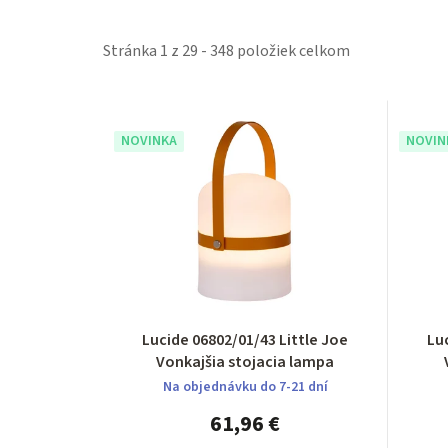
Stránka
1
z
29
-
348
položiek celkom
V
NOVINKA
NOVIN
ý
p
i
s
p
Lucide 06802/01/43 Little Joe
Lu
r
Vonkajšia stojacia lampa
o
Na objednávku do 7-21 dní
61,96 €
d