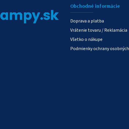
v
Obchodné informácie
ý
Doprava a platba
p
i
Vrátenie tovaru / Reklamácia
s
Všetko o nákupe
u
Podmienky ochrany osobných