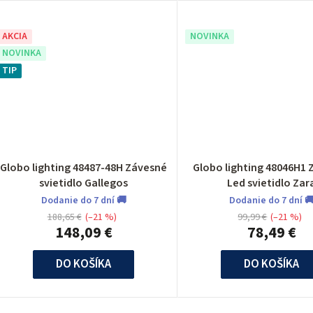
AKCIA
NOVINKA
NOVINKA
TIP
Globo lighting 48487-48H Závesné
Globo lighting 48046H1
svietidlo Gallegos
Led svietidlo Zar
Dodanie do 7 dní 🚚
Dodanie do 7 dní 
188,65 €
(–21 %)
99,99 €
(–21 %)
148,09 €
78,49 €
DO KOŠÍKA
DO KOŠÍKA