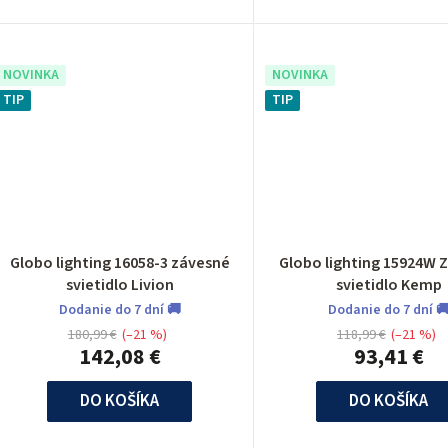
NOVINKA
NOVINKA
TIP
TIP
Globo lighting 16058-3 závesné
Globo lighting 15924W 
svietidlo Livion
svietidlo Kemp
Dodanie do 7 dní 🚚
Dodanie do 7 dní 
180,99 €
(–21 %)
118,99 €
(–21 %)
142,08 €
93,41 €
DO KOŠÍKA
DO KOŠÍKA