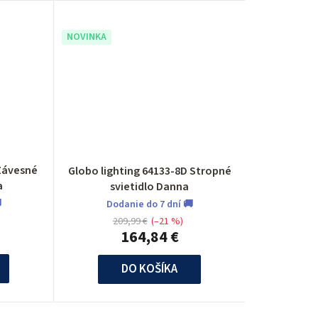
NOVINKA
 Závesné
Globo lighting 64133-8D Stropné
a
svietidlo Danna

Dodanie do 7 dní 🚚
209,99 €
(–21 %)
164,84 €
DO KOŠÍKA