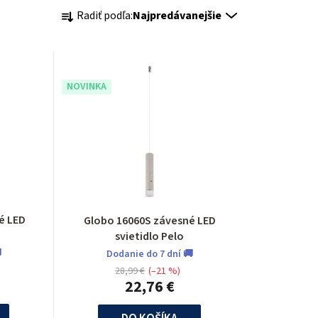
R
Radiť podľa:
Najpredávanejšie
a
d
e
NOVINKA
n
i
e
p
é LED
Globo 16060S závesné LED
r
svietidlo Pelo

Dodanie do 7 dní 🚚
o
28,99 €
(–21 %)
22,76 €
d