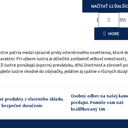
NAČÍTAŤ 12 ĎALŠÍ
S
1
355
O
t
r
v
HORE
á
l
n
á
k
stre patria medzi výrazné prvky interiérového osvetlenia, ktoré 
d
o
arakter. Pri výbere lustra je dôležité zohľadniť veľkosť miestnosti
a
v
D lustre ponúkajú úspornú prevádzku, dlhú životnosť a zároveň po
c
a
jdete lustre vhodné do obývačky, jedálne aj spálne v rôznych diza
n
i
i
e
e
p
Osobný odber na našej kam
né produkty z vlastného skladu.
r
predajni. Pomôže vám náš
e bezpečné doručenie
kvalifikovaný tím
v
k
y