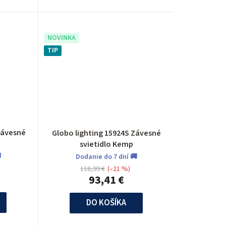
NOVINKA
TIP
Závesné
Globo lighting 15924S Závesné
svietidlo Kemp

Dodanie do 7 dní 🚚
118,99 €
(–21 %)
93,41 €
DO KOŠÍKA