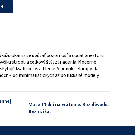
CH
dokážu okamžite upútať pozornosť a dodať priestoru
, výšku stropu a celkový štýl zariadenia. Moderné
skytujú kvalitné osvetlenie. V ponuke elampy.sk
jnoch – od minimalistických až po luxusné modely.
ennej
Máte 14 dní na vrátenie. Bez dôvodu.
Bez rizika.