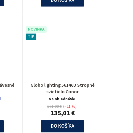
u
DO KOŠÍKA
k
t
NOVINKA
o
TIP
v
Závesné
Globo lighting 56146D Stropné
svietidlo Conor

Na objednávku
171,99 €
(–21 %)
135,01 €
DO KOŠÍKA