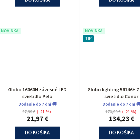
u
k
NOVINKA
NOVINKA
o
TIP
v
Globo 16060N závesné LED
Globo lighting 56146H 
svietidlo Pelo
svietidlo Conor
Dodanie do 7 dní 🚚
Dodanie do 7 dní 
27,99 €
(–21 %)
170,99 €
(–21 %)
21,97 €
134,23 €
DO KOŠÍKA
DO KOŠÍKA