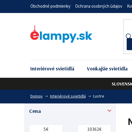
Prejsť
Obchodné podmienky
Ochrana osobných údajov
Ko
na
obsah
Interiérové svietidlá
Vonkajšie svietidla
SLOVENS
Domov
Interiérové svietidlá
Lustre
B
Cena
o
5
€
10362
€