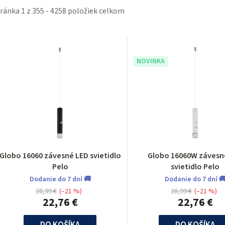
tránka
1
z
355
-
4258
položiek celkom
V
ý
NOVINKA
p
p
Globo 16060 závesné LED svietidlo
Globo 16060W závesn
Pelo
svietidlo Pelo
o
Dodanie do 7 dní 🚚
Dodanie do 7 dní 
28,99 €
(–21 %)
28,99 €
(–21 %)
d
22,76 €
22,76 €
DO KOŠÍKA
DO KOŠÍKA