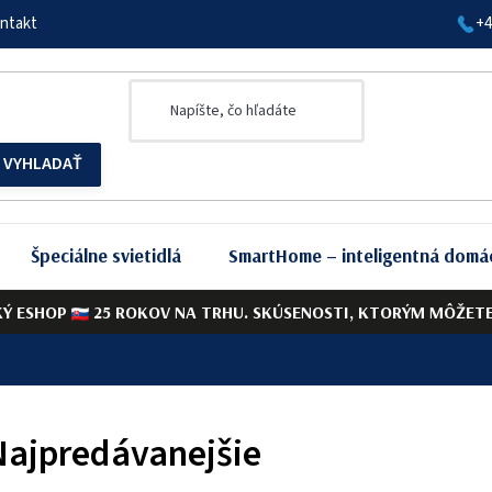
ntakt
+4
Špeciálne svietidlá
SmartHome – inteligentná domá
KÝ ESHOP
25 ROKOV NA TRHU. SKÚSENOSTI, KTORÝM MÔŽETE 
Najpredávanejšie