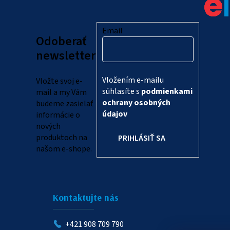
p
ä
Email
Odoberať
t
newsletter
i
Vložením e-mailu
Vložte svoj e-
e
súhlasíte s
podmienkami
mail a my Vám
ochrany osobných
budeme zasielať
údajov
informácie o
nových
produktoch na
PRIHLÁSIŤ SA
našom e-shope.
Kontaktujte nás
+421 908 709 790