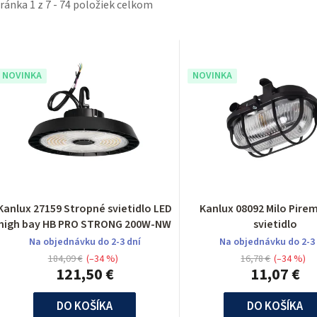
tránka
1
z
7
-
74
položiek celkom
V
ý
NOVINKA
NOVINKA
p
p
Kanlux 27159 Stropné svietidlo LED
Kanlux 08092 Milo Pire
high bay HB PRO STRONG 200W-NW
svietidlo
o
Na objednávku do 2-3 dní
Na objednávku do 2-3
184,09 €
(–34 %)
16,78 €
(–34 %)
d
121,50 €
11,07 €
u
DO KOŠÍKA
DO KOŠÍKA