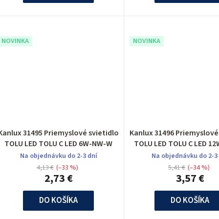
k
NOVINKA
NOVINKA
o
v
Kanlux 31495 Priemyslové svietidlo
Kanlux 31496 Priemyslové 
TOLU LED TOLU C LED 6W-NW-W
TOLU LED TOLU C LED 1
Na objednávku do 2-3 dní
Na objednávku do 2-3
4,13 €
(–33 %)
5,41 €
(–34 %)
2,73 €
3,57 €
DO KOŠÍKA
DO KOŠÍKA