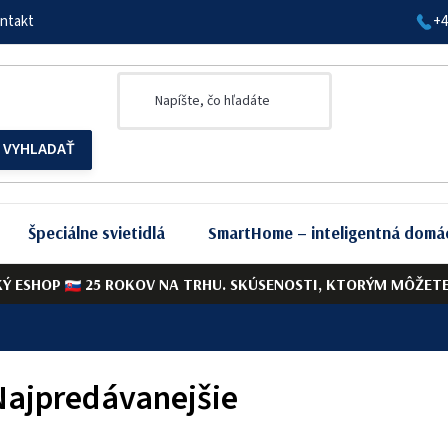
ntakt
+4
Špeciálne svietidlá
SmartHome – inteligentná domá
KÝ ESHOP
25 ROKOV NA TRHU. SKÚSENOSTI, KTORÝM MÔŽETE 
Najpredávanejšie