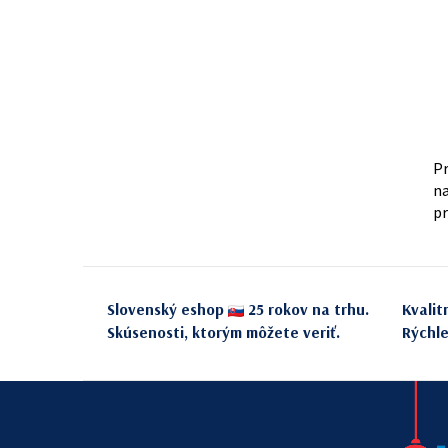
Pr
na
pr
Slovenský eshop
25 rokov na trhu.
Kvalit
Skúsenosti, ktorým môžete veriť.
Rýchl
Z
á