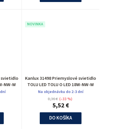
k
t
NOVINKA
o
v
svietidlo
Kanlux 31498 Priemyslové svietidlo
2W-NW-W
TOLU LED TOLU O LED 18W-NW-W
 dní
Na objednávku do 2-3 dní
8,36 €
(–33 %)
5,52 €
DO KOŠÍKA