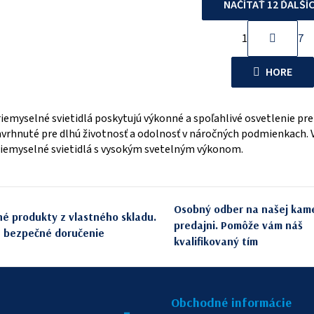
NAČÍTAŤ 12 ĎALŠÍ
S
1
7
O
t
r
v
HORE
á
l
n
á
k
iemyselné svietidlá poskytujú výkonné a spoľahlivé osvetlenie pre h
d
o
vrhnuté pre dlhú životnosť a odolnosť v náročných podmienkach.
a
v
iemyselné svietidlá s vysokým svetelným výkonom.
c
a
n
i
i
e
Osobný odber na našej kam
e
né produkty z vlastného skladu.
p
predajni. Pomôže vám náš
e bezpečné doručenie
r
kvalifikovaný tím
v
k
y
Obchodné informácie