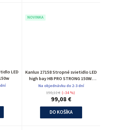
NOVINKA
tidlo LED
Kanlux 27158 Stropné svietidlo LED
 150w
high bay HB PRO STRONG 150W,
112,5W, 75W
 dní
Na objednávku do 2-3 dní
150,12 €
(–34 %)
99,08 €
DO KOŠÍKA