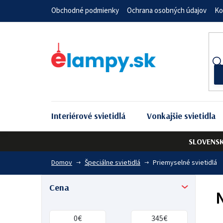
Prejsť
Obchodné podmienky
Ochrana osobných údajov
Ko
na
obsah
Interiérové svietidlá
Vonkajšie svietidla
SLOVENS
Domov
Špeciálne svietidlá
Priemyselné svietidlá
B
Cena
o
0
€
345
€