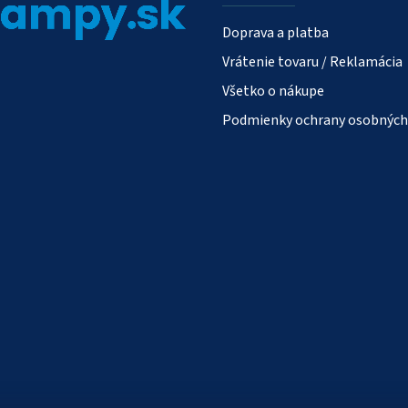
v
ý
Doprava a platba
p
Vrátenie tovaru / Reklamácia
i
Všetko o nákupe
s
Podmienky ochrany osobných
u