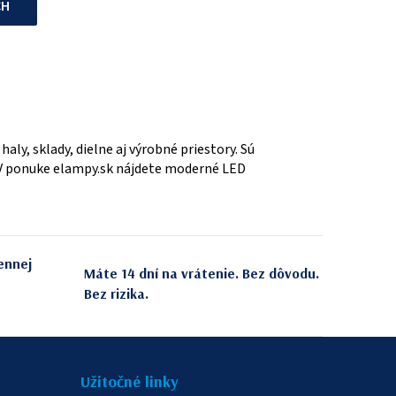
CH
aly, sklady, dielne aj výrobné priestory. Sú
 V ponuke elampy.sk nájdete moderné LED
ennej
Máte 14 dní na vrátenie. Bez dôvodu.
Bez rizika.
Užitočné linky