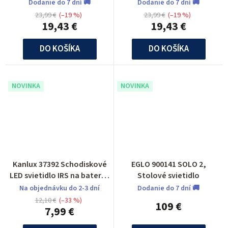
Dodanie do 7 dní 🚚
Dodanie do 7 dní 🚚
23,99 €
(–19 %)
23,99 €
(–19 %)
19,43 €
19,43 €
DO KOŠÍKA
DO KOŠÍKA
NOVINKA
NOVINKA
Kanlux 37392 Schodiskové
EGLO 900141 SOLO 2,
LED svietidlo IRS na baterky
Stolové svietidlo
3XAAA IRS3xAAA LED PIR W-
Na objednávku do 2-3 dní
Dodanie do 7 dní 🚚
NW
12,10 €
(–33 %)
109 €
7,99 €