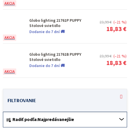
Globo lighting 21761P PUPPY
23,99 €
(–21 %)
Stolové svietidlo
18,83 €
Dodanie do 7 dní 🚚
Globo lighting 21761B PUPPY
23,99 €
(–21 %)
Stolové svietidlo
18,83 €
Dodanie do 7 dní 🚚
V
ý
p
R
i
Radiť podľa:
Najpredávanejšie
a
s