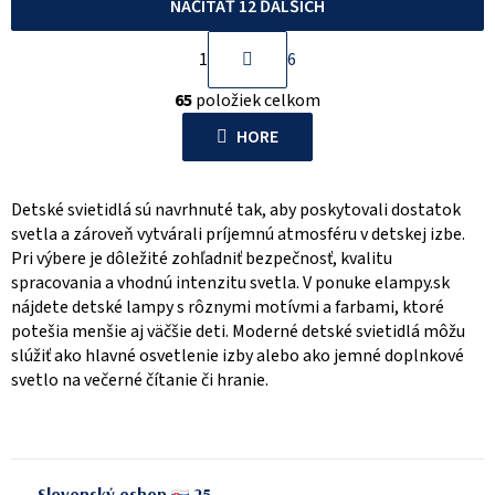
NAČÍTAŤ 12 ĎALŠÍCH
S
1
6
t
O
r
65
položiek celkom
v
á
l
HORE
n
á
k
d
o
Detské svietidlá sú navrhnuté tak, aby poskytovali dostatok
a
v
svetla a zároveň vytvárali príjemnú atmosféru v detskej izbe.
c
a
Pri výbere je dôležité zohľadniť bezpečnosť, kvalitu
i
n
spracovania a vhodnú intenzitu svetla. V ponuke elampy.sk
e
i
nájdete detské lampy s rôznymi motívmi a farbami, ktoré
p
potešia menšie aj väčšie deti. Moderné detské svietidlá môžu
e
r
slúžiť ako hlavné osvetlenie izby alebo ako jemné doplnkové
v
svetlo na večerné čítanie či hranie.
k
y
v
ý
Slovenský eshop
25