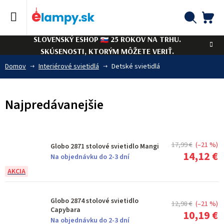
Prejsť
na
obsah
NÁ
Hľadať
SLOVENSKÝ ESHOP
25 ROKOV NA TRHU.
KO
SKÚSENOSTI, KTORÝM MÔŽETE VERIŤ.
Domov
Interiérové svietidlá
Detské svietidlá
Najpredávanejšie
17,99 €
(–21 %)
Globo 2871 stolové svietidlo Mangi
14,12 €
Na objednávku do 2-3 dní
Globo 2874 stolové svietidlo
12,98 €
(–21 %)
Capybara
10,19 €
Na objednávku do 2-3 dní