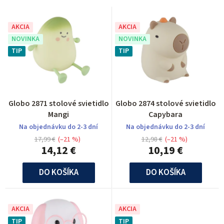
d
p
e
r
AKCIA
AKCIA
n
NOVINKA
NOVINKA
o
i
TIP
TIP
d
e
u
p
k
r
t
Globo 2871 stolové svietidlo
Globo 2874 stolové svietidlo
o
Mangi
Capybara
o
d
Na objednávku do 2-3 dní
Na objednávku do 2-3 dní
v
17,99 €
(–21 %)
12,98 €
(–21 %)
u
14,12 €
10,19 €
k
DO KOŠÍKA
DO KOŠÍKA
t
o
v
AKCIA
AKCIA
TIP
TIP