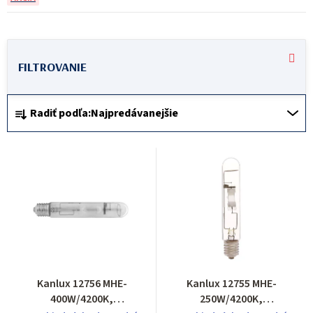
V
ý
p
R
i
Radiť podľa:
Najpredávanejšie
a
s
d
p
e
r
n
o
i
d
e
u
p
k
r
t
Kanlux 12756 MHE-
Kanlux 12755 MHE-
o
400W/4200K,
250W/4200K,
o