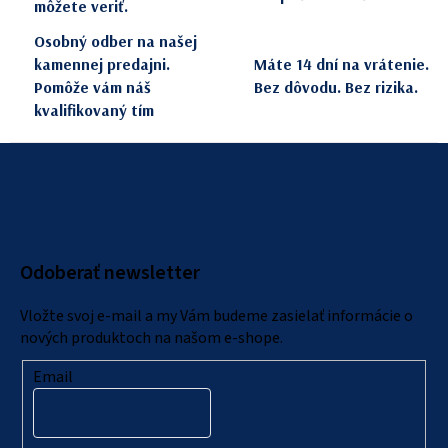
môžete veriť.
k
y
Osobný odber na našej
v
kamennej predajni.
Máte 14 dní na vrátenie.
ý
Pomôže vám náš
Bez dôvodu. Bez rizika.
p
kvalifikovaný tím
i
Z
s
u
á
p
ä
Odoberať newsletter
t
i
Vložte svoj e-mail a my Vám budeme zasielať informácie o
e
nových produktoch na našom e-shope.
Email