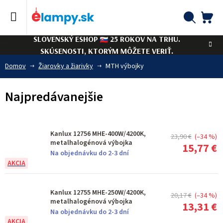
Prejsť
na
obsah
NÁ
Hľadať
SLOVENSKÝ ESHOP
25 ROKOV NA TRHU.
KO
SKÚSENOSTI, KTORÝM MÔŽETE VERIŤ.
Domov
Žiarovky a žiarivky
MTH výbojky
Najpredávanejšie
Kanlux 12756 MHE-400W/4200K,
23,90 €
(–34 %)
metalhalogénová výbojka
15,77 €
Na objednávku do 2-3 dní
Kanlux 12755 MHE-250W/4200K,
20,17 €
(–34 %)
metalhalogénová výbojka
13,31 €
Na objednávku do 2-3 dní