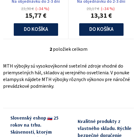
metalhalogénová výbojka
metalhalogénová výbojka
d
Na objednávku do 2-3 dní
Na objednávku do 2-3 dní
v
23,90 €
(–34 %)
20,17 €
(–34 %)
u
15,77 €
13,31 €
k
DO KOŠÍKA
DO KOŠÍKA
t
o
v
2
položiek celkom
O
v
MTH výbojky sú vysokovýkonné svetelné zdroje vhodné do
l
priemyselných hál, skladov aj verejného osvetlenia. V ponuke
á
elampy.sk nájdete MTH výbojky rôznych výkonov pre náročné
d
prevádzkové podmienky.
a
c
i
e
p
Slovenský eshop
25
Kvalitné produkty z
r
rokov na trhu.
vlastného skladu. Rýchle
Skúsenosti, ktorým
v
bezpečné doručenie