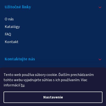
Užitočné linky
O nás
Katalógy
FAQ
Kontakt
Kontaktujte nás
+421 908 709 790
Tento web používa súbory cookie. Ďalším prechádzaním
info@elampa.sk
tohto webu vyjadrujete súhlas s ich používaním. Viac
informácií
tu
.
Nastavenie
Copyright 2026
elampy.sk
. Všetky práva vyhradené.