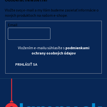
Odoberať newsletter
t
i
Vložte svoj e-mail a my Vám budeme zasielať informácie o
e
nových produktoch na našom e-shope.
Email
Vložením e-mailu súhlasíte s
podmienkami
ochrany osobných údajov
PRIHLÁSIŤ SA