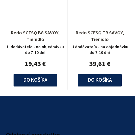
Redo SCTSQ BG SAVOY,
Redo SCFSQ TR SAVOY,
Tienidlo
Tienidlo
U dodávateľa - na objednávku
U dodávateľa - na objednávku
do 7-10 dní
do 7-10 dní
19,43 €
39,61 €
DO KOŠÍKA
DO KOŠÍKA
Z
á
p
ä