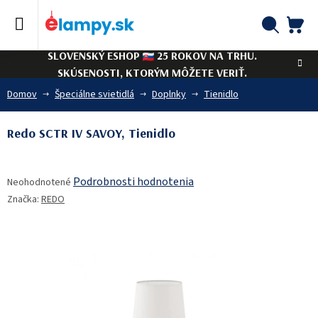
Prejsť
na
obsah
NÁ
Hľadať
SLOVENSKÝ ESHOP
25 ROKOV NA TRHU.
KO
SKÚSENOSTI, KTORÝM MÔŽETE VERIŤ.
Domov
Špeciálne svietidlá
Doplnky
Tienidlo
Redo SCTR IV SAVOY, Tienidlo
Priemerné
Podrobnosti hodnotenia
Neohodnotené
hodnotenie
Značka:
REDO
produktu
je
0,0
z
5
hviezdičiek.