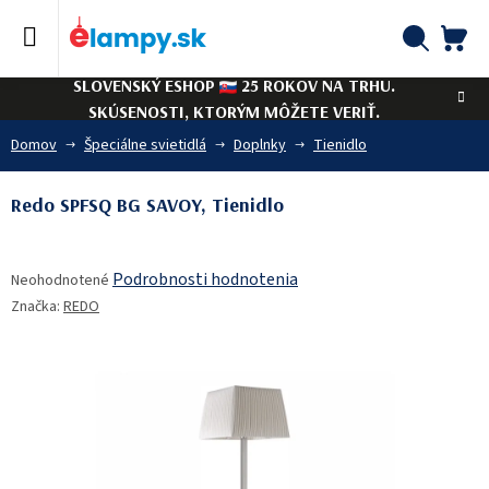
Prejsť
na
obsah
NÁ
Hľadať
SLOVENSKÝ ESHOP
25 ROKOV NA TRHU.
KO
SKÚSENOSTI, KTORÝM MÔŽETE VERIŤ.
Domov
Špeciálne svietidlá
Doplnky
Tienidlo
Redo SPFSQ BG SAVOY, Tienidlo
Priemerné
Podrobnosti hodnotenia
Neohodnotené
hodnotenie
Značka:
REDO
produktu
je
0,0
z
5
hviezdičiek.