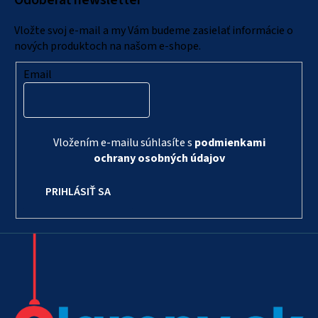
Odoberať newsletter
t
i
Vložte svoj e-mail a my Vám budeme zasielať informácie o
e
nových produktoch na našom e-shope.
Email
Vložením e-mailu súhlasíte s
podmienkami
ochrany osobných údajov
PRIHLÁSIŤ SA