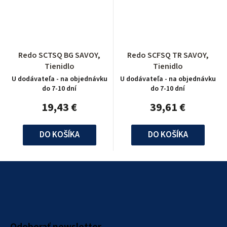
Redo SCTSQ BG SAVOY,
Redo SCFSQ TR SAVOY,
Tienidlo
Tienidlo
U dodávateľa - na objednávku
U dodávateľa - na objednávku
do 7-10 dní
do 7-10 dní
19,43 €
39,61 €
DO KOŠÍKA
DO KOŠÍKA
Z
á
p
ä