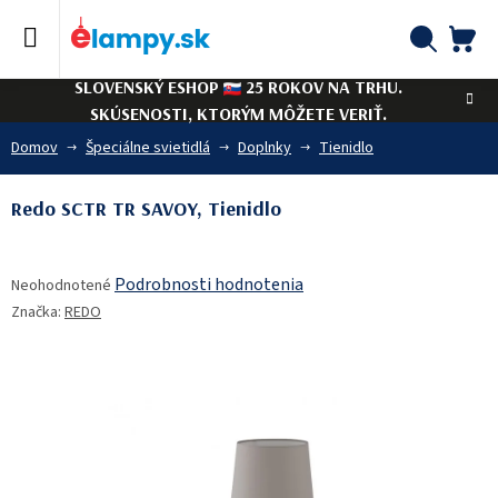
Prejsť
na
obsah
NÁ
Hľadať
SLOVENSKÝ ESHOP
25 ROKOV NA TRHU.
KO
SKÚSENOSTI, KTORÝM MÔŽETE VERIŤ.
Domov
Špeciálne svietidlá
Doplnky
Tienidlo
Redo SCTR TR SAVOY, Tienidlo
Priemerné
Podrobnosti hodnotenia
Neohodnotené
hodnotenie
Značka:
REDO
produktu
je
0,0
z
5
hviezdičiek.