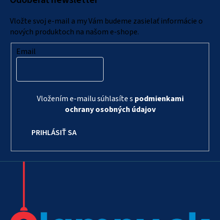
Odoberať newsletter
t
i
Vložte svoj e-mail a my Vám budeme zasielať informácie o
e
nových produktoch na našom e-shope.
Email
Vložením e-mailu súhlasíte s
podmienkami
ochrany osobných údajov
PRIHLÁSIŤ SA