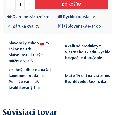
DO KOŠÍKA
❤️ Overené zákazníkmi
🚚 Rýchle odoslanie
✓
Záruka kvality
🇸🇰 Slovenský e-shop
Slovenský eshop
25
Kvalitné produkty z
rokov na trhu.
vlastného skladu. Rýchle
Skúsenosti, ktorým
bezpečné doručenie
môžete veriť.
Osobný odber na našej
kamennej predajni.
Máte 14 dní na vrátenie.
Pomôže vám náš
Bez dôvodu. Bez rizika.
kvalifikovaný tím
Súvisiaci tovar