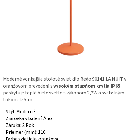
Moderné vonkajšie stolové svietidlo Redo 90141 LA NUIT v
oranžovom prevedení s
vysokým stupňom krytia IP65
poskytuje teplé biele svetlo s výkonom 2,2W a svetelným
tokom 155lm.
Štýl: Moderné
Žiarovka v balení: Áno
Záruka: 2 Rok
Priemer (mm): 110
Farba svietidla: oranžová