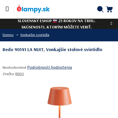
Prejsť
na
obsah
NÁ
Hľadať
SLOVENSKÝ ESHOP
25 ROKOV NA TRHU.
KO
SKÚSENOSTI, KTORÝM MÔŽETE VERIŤ.
Domov
Vonkajšie svietidla
Redo 90141 LA NUIT, Vonkajšie stolové svietidlo
Priemerné
Podrobnosti hodnotenia
Neohodnotené
hodnotenie
Značka:
REDO
produktu
je
0,0
z
5
hviezdičiek.