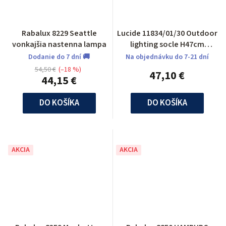
Rabalux 8229 Seattle
Lucide 11834/01/30 Outdoor
vonkajšia nastenna lampa
lighting socle H47cm
E27/60W Black
Dodanie do 7 dní 🚚
Na objednávku do 7-21 dní
54,50 €
(–18 %)
47,10 €
44,15 €
DO KOŠÍKA
DO KOŠÍKA
AKCIA
AKCIA