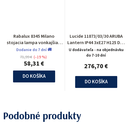
Rabalux 8345 Milano
Lucide 11873/03/30 ARUBA
stojacia lampa vonkajšia 1
Lantern IP44 3xE27 H125 D65
m
Black
Dodanie do 7 dní 🚚
U dodávateľa - na objednávku
do 7-10 dní
71,99 €
(–19 %)
58,31 €
276,70 €
DO KOŠÍKA
DO KOŠÍKA
Podobné produkty