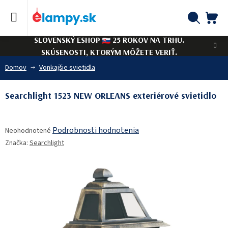
Prejsť
na
obsah
NÁ
Hľadať
SLOVENSKÝ ESHOP
25 ROKOV NA TRHU.
KO
SKÚSENOSTI, KTORÝM MÔŽETE VERIŤ.
Domov
Vonkajšie svietidla
Searchlight 1523 NEW ORLEANS exteriérové svietidlo
Priemerné
Podrobnosti hodnotenia
Neohodnotené
hodnotenie
Značka:
Searchlight
produktu
je
0,0
z
5
hviezdičiek.