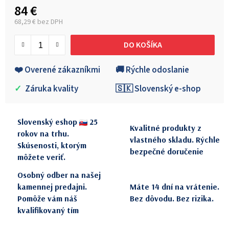
84 €
68,29 € bez DPH
Jednotková cena:
DO KOŠÍKA
❤️ Overené zákazníkmi
🚚 Rýchle odoslanie
✓
Záruka kvality
🇸🇰 Slovenský e-shop
Slovenský eshop
25
Kvalitné produkty z
rokov na trhu.
vlastného skladu. Rýchle
Skúsenosti, ktorým
bezpečné doručenie
môžete veriť.
Osobný odber na našej
kamennej predajni.
Máte 14 dní na vrátenie.
Pomôže vám náš
Bez dôvodu. Bez rizika.
kvalifikovaný tím