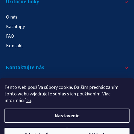
Užitočné linky
O nás
Katalógy
FAQ
Kontakt
Kontaktujte nás
+421 908 709 790
Tento web používa súbory cookie. Ďalším prechádzaním
info@elampa.sk
tohto webu vyjadrujete súhlas s ich používaním. Viac
informácií
tu
.
Nastavenie
Copyright 2026
elampy.sk
. Všetky práva vyhradené.