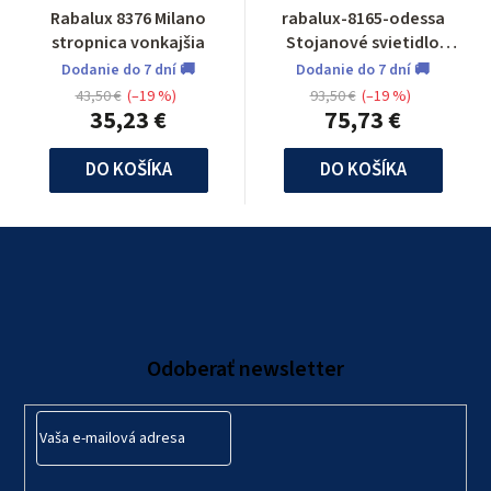
Rabalux 8376 Milano
rabalux-8165-odessa
stropnica vonkajšia
Stojanové svietidlo
vonkajšie
Dodanie do 7 dní 🚚
Dodanie do 7 dní 🚚
43,50 €
(–19 %)
93,50 €
(–19 %)
35,23 €
75,73 €
DO KOŠÍKA
DO KOŠÍKA
Z
á
p
ä
Odoberať newsletter
t
i
e