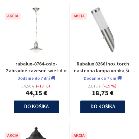
AKCIA
AKCIA
rabalux-8764-oslo-
Rabalux 8266 Inox torch
Zahradné zavesné svietidlo
nastenna lampa vonkajšia
so senzorom pohybu
Dodanie do 7 dní 🚚
Dodanie do 7 dní 🚚
54,50 €
(–18 %)
23,15 €
(–19 %)
44,15 €
18,75 €
DO KOŠÍKA
DO KOŠÍKA
AKCIA
AKCIA