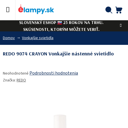
Prejsť
na
obsah
NÁ
Hľadať
SLOVENSKÝ ESHOP
25 ROKOV NA TRHU.
KO
SKÚSENOSTI, KTORÝM MÔŽETE VERIŤ.
Domov
Vonkajšie svietidla
REDO 9074 CRAYON Vonkajšie nástenné svietidlo
Priemerné
Podrobnosti hodnotenia
Neohodnotené
hodnotenie
Značka:
REDO
produktu
je
0,0
z
5
hviezdičiek.