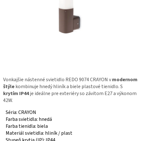
Vonkajšie nástenné svietidlo REDO 9074 CRAYON v
modernom
štýle
kombinuje hnedý hliník a biele plastové tienidlo. S
krytím IP44
je ideálne pre exteriéry so závitom E27 a výkonom
42W.
Séria: CRAYON
Farba svietidla: hnedá
Farba tienidla: biela
Materiál svietidla: hliník / plast
Stupeň krytia (IP): IP44