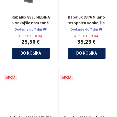
Rabalux 8835 MEDINA
Rabalux 8376 Milano
Vonkajšie nastenné
stropnica vonkajšia
svietidlo so senzorom
Dodanie do 7 dní 🚚
Dodanie do 7 dní 🚚
31,55 €
(–18 %)
43,50 €
(–19 %)
25,56 €
35,23 €
DO KOŠÍKA
DO KOŠÍKA
AKCIA
AKCIA