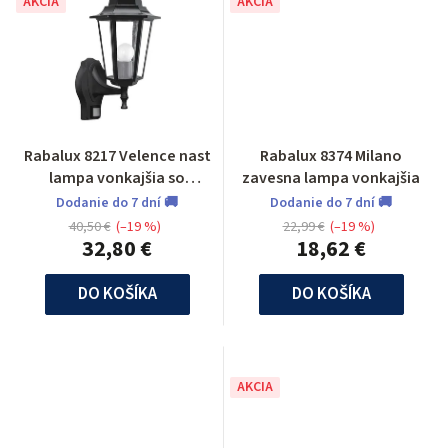
AKCIA
AKCIA
Rabalux 8217 Velence nast
Rabalux 8374 Milano
lampa vonkajšia so
zavesna lampa vonkajšia
senzorom
Dodanie do 7 dní 🚚
Dodanie do 7 dní 🚚
40,50 €
(–19 %)
22,99 €
(–19 %)
32,80 €
18,62 €
DO KOŠÍKA
DO KOŠÍKA
AKCIA