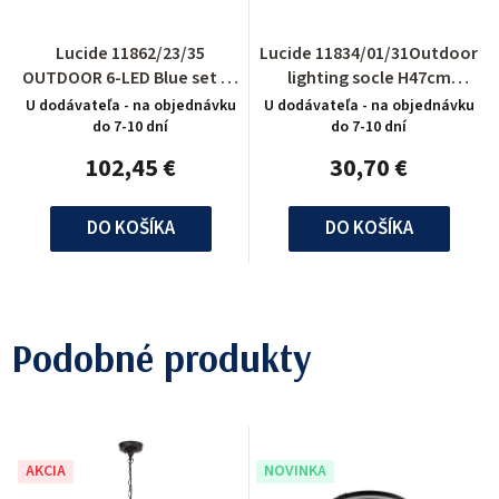
Lucide 11862/23/35
Lucide 11834/01/31Outdoor
OUTDOOR 6-LED Blue set 3x
lighting socle H47cm
spot built in round D6,5
E27/60W White
U dodávateľa - na objednávku
U dodávateľa - na objednávku
do 7-10 dní
do 7-10 dní
102,45 €
30,70 €
DO KOŠÍKA
DO KOŠÍKA
Podobné produkty
AKCIA
NOVINKA