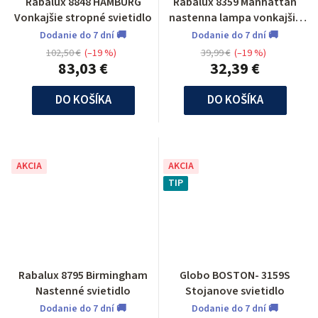
Rabalux 8848 HAMBURG
Rabalux 8359 Manhattan
Vonkajšie stropné svietidlo
nastenna lampa vonkajšia
odolna voči UV žiar
Dodanie do 7 dní 🚚
Dodanie do 7 dní 🚚
102,50 €
(–19 %)
39,99 €
(–19 %)
83,03 €
32,39 €
DO KOŠÍKA
DO KOŠÍKA
AKCIA
AKCIA
TIP
Rabalux 8795 Birmingham
Globo BOSTON- 3159S
Nastenné svietidlo
Stojanove svietidlo
Dodanie do 7 dní 🚚
Dodanie do 7 dní 🚚