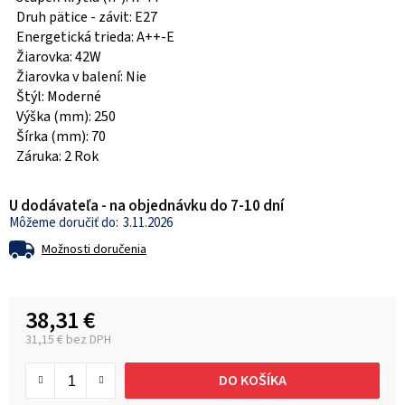
Druh pätice - závit: E27
Energetická trieda: A++-E
Žiarovka: 42W
Žiarovka v balení: Nie
Štýl: Moderné
Výška (mm): 250
Šírka (mm): 70
Záruka: 2 Rok
U dodávateľa - na objednávku do 7-10 dní
3.11.2026
Možnosti doručenia
38,31 €
31,15 € bez DPH
Jednotková cena:
DO KOŠÍKA