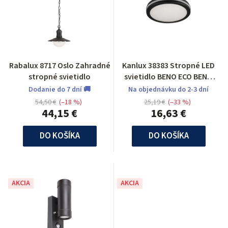
Rabalux 8717 Oslo Zahradné
Kanlux 38383 Stropné LED
stropné svietidlo
svietidlo BENO ECO BENO
ECO 20W CCT O B
Dodanie do 7 dní 🚚
Na objednávku do 2-3 dní
54,50 €
(–18 %)
25,19 €
(–33 %)
44,15 €
16,63 €
DO KOŠÍKA
DO KOŠÍKA
AKCIA
AKCIA