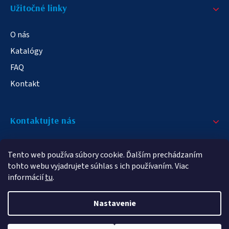
Užitočné linky
O nás
Katalógy
FAQ
Kontakt
Kontaktujte nás
+421 908 709 790
Tento web používa súbory cookie. Ďalším prechádzaním
info@elampa.sk
tohto webu vyjadrujete súhlas s ich používaním. Viac
informácií
tu
.
Nastavenie
Copyright 2026
elampy.sk
. Všetky práva vyhradené.