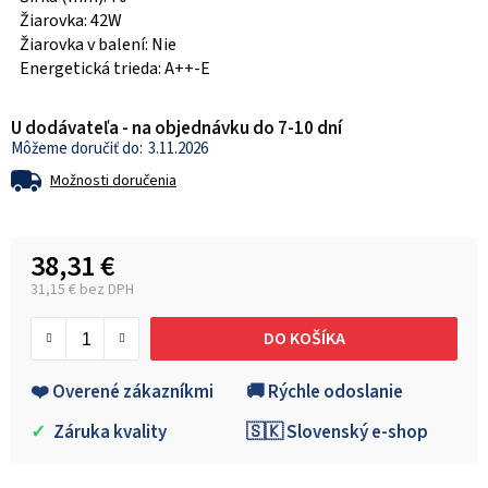
Žiarovka: 42W
Žiarovka v balení: Nie
Energetická trieda: A++-E
U dodávateľa - na objednávku do 7-10 dní
3.11.2026
Možnosti doručenia
38,31 €
31,15 € bez DPH
Jednotková cena:
DO KOŠÍKA
❤️ Overené zákazníkmi
🚚 Rýchle odoslanie
✓
Záruka kvality
🇸🇰 Slovenský e-shop