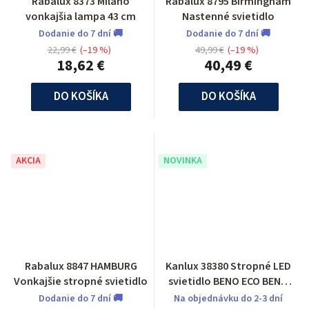
Rabalux 8373 Milano
Rabalux 8795 Birmingham
vonkajšia lampa 43 cm
Nastenné svietidlo
Dodanie do 7 dní 🚚
Dodanie do 7 dní 🚚
22,99 €
(–19 %)
49,99 €
(–19 %)
18,62 €
40,49 €
DO KOŠÍKA
DO KOŠÍKA
AKCIA
NOVINKA
Rabalux 8847 HAMBURG
Kanlux 38380 Stropné LED
Vonkajšie stropné svietidlo
svietidlo BENO ECO BENO
ECO 12W CCT O W
Dodanie do 7 dní 🚚
Na objednávku do 2-3 dní