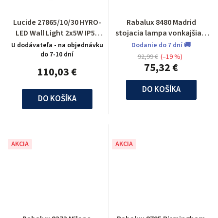
Lucide 27865/10/30 HYRO-
Rabalux 8480 Madrid
LED Wall Light 2x5W IP54
stojacia lampa vonkajšia 1
L10/W6/H16cm Black
m
U dodávateľa - na objednávku
Dodanie do 7 dní 🚚
do 7-10 dní
92,99 €
(–19 %)
75,32 €
110,03 €
DO KOŠÍKA
DO KOŠÍKA
AKCIA
AKCIA