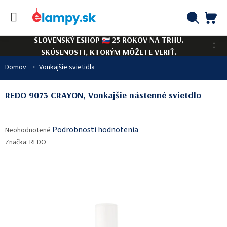
Prejsť
na
obsah
NÁ
Hľadať
SLOVENSKÝ ESHOP
25 ROKOV NA TRHU.
KO
SKÚSENOSTI, KTORÝM MÔŽETE VERIŤ.
Domov
Vonkajšie svietidla
REDO 9073 CRAYON, Vonkajšie nástenné svietdlo
Priemerné
Podrobnosti hodnotenia
Neohodnotené
hodnotenie
Značka:
REDO
produktu
je
0,0
z
5
hviezdičiek.