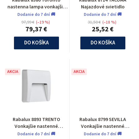
Rabalux 8380 Toronto
Rabalux 8714 TACOMA
nastenna lampa vonkajšia
Najazdové svietidlo
so senzorom
Dodanie do 7 dní 🚚
Dodanie do 7 dní 🚚
97,99 €
(–19 %)
31,50 €
(–18 %)
79,37 €
25,52 €
DO KOŠÍKA
DO KOŠÍKA
AKCIA
AKCIA
Rabalux 8893 TRENTO
Rabalux 8799 SEVILLA
Vonkajšie nastenné
Vonkajšie nastenné
svietidlo
svietidlo
Dodanie do 7 dní 🚚
Dodanie do 7 dní 🚚