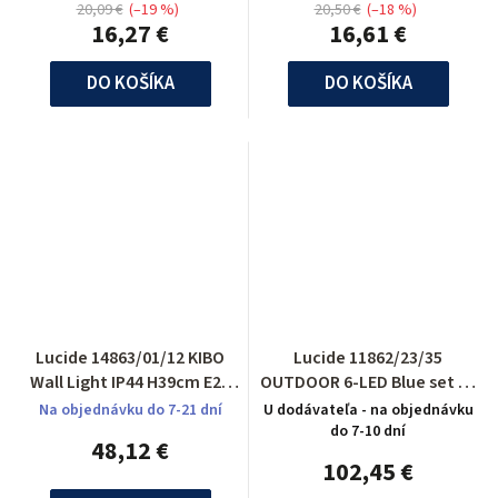
20,09 €
(–19 %)
20,50 €
(–18 %)
16,27 €
16,61 €
DO KOŠÍKA
DO KOŠÍKA
Lucide 14863/01/12 KIBO
Lucide 11862/23/35
Wall Light IP44 H39cm E27
OUTDOOR 6-LED Blue set 3x
Satin Chrome
spot built in round D6,5
Na objednávku do 7-21 dní
U dodávateľa - na objednávku
do 7-10 dní
48,12 €
102,45 €