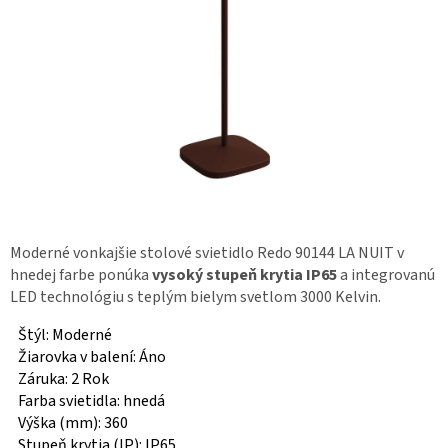
Moderné vonkajšie stolové svietidlo Redo 90144 LA NUIT v
hnedej farbe ponúka
vysoký stupeň krytia IP65
a integrovanú
LED technológiu s teplým bielym svetlom 3000 Kelvin.
Štýl: Moderné
Žiarovka v balení: Áno
Záruka: 2 Rok
Farba svietidla: hnedá
Výška (mm): 360
Stupeň krytia (IP): IP65