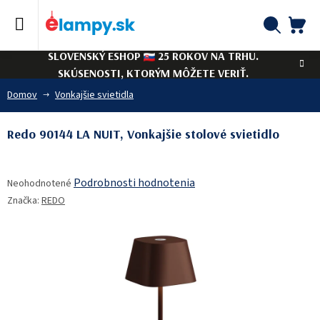
Prejsť
na
obsah
NÁ
Hľadať
SLOVENSKÝ ESHOP
25 ROKOV NA TRHU.
KO
SKÚSENOSTI, KTORÝM MÔŽETE VERIŤ.
Domov
Vonkajšie svietidla
Redo 90144 LA NUIT, Vonkajšie stolové svietidlo
Priemerné
Podrobnosti hodnotenia
Neohodnotené
hodnotenie
Značka:
REDO
produktu
je
0,0
z
5
hviezdičiek.