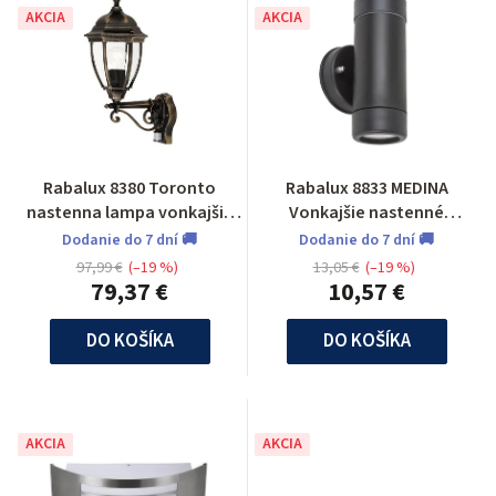
AKCIA
AKCIA
Rabalux 8380 Toronto
Rabalux 8833 MEDINA
nastenna lampa vonkajšia
Vonkajšie nastenné
so senzorom
svietidlo
Dodanie do 7 dní 🚚
Dodanie do 7 dní 🚚
97,99 €
(–19 %)
13,05 €
(–19 %)
79,37 €
10,57 €
DO KOŠÍKA
DO KOŠÍKA
AKCIA
AKCIA