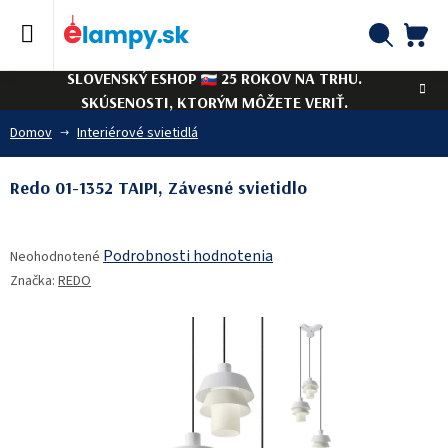
Prejsť
na
obsah
NÁ
Hľadať
SLOVENSKÝ ESHOP
25 ROKOV NA TRHU.
KO
SKÚSENOSTI, KTORÝM MÔŽETE VERIŤ.
Domov
Interiérové svietidlá
Redo 01-1352 TAIPI, Závesné svietidlo
Priemerné
Podrobnosti hodnotenia
Neohodnotené
hodnotenie
Značka:
REDO
produktu
je
0,0
z
5
hviezdičiek.