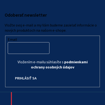
p
ä
Odoberať newsletter
t
i
Vložte svoj e-mail a my Vám budeme zasielať informácie o
e
nových produktoch na našom e-shope.
Email
Vložením e-mailu súhlasíte s
podmienkami
ochrany osobných údajov
PRIHLÁSIŤ SA