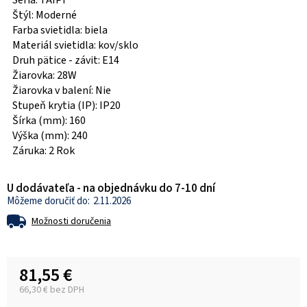
Séria: TAIPI
Štýl: Moderné
Farba svietidla: biela
Materiál svietidla: kov/sklo
Druh pätice - závit: E14
Žiarovka: 28W
Žiarovka v balení: Nie
Stupeň krytia (IP): IP20
Šírka (mm): 160
Výška (mm): 240
Záruka: 2 Rok
U dodávateľa - na objednávku do 7-10 dní
2.11.2026
Možnosti doručenia
81,55 €
66,30 € bez DPH
Jednotková cena: