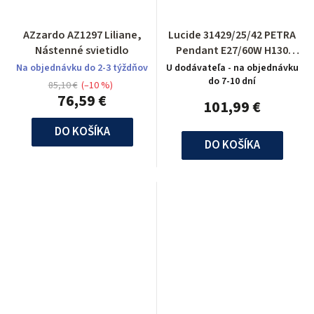
AZzardo AZ1297 Liliane,
Lucide 31429/25/42 PETRA
Nástenné svietidlo
Pendant E27/60W H130
D26,5cm Gold/Yello
Na objednávku do 2-3 týždňov
U dodávateľa - na objednávku
do 7-10 dní
85,10 €
(–10 %)
76,59 €
101,99 €
DO KOŠÍKA
DO KOŠÍKA