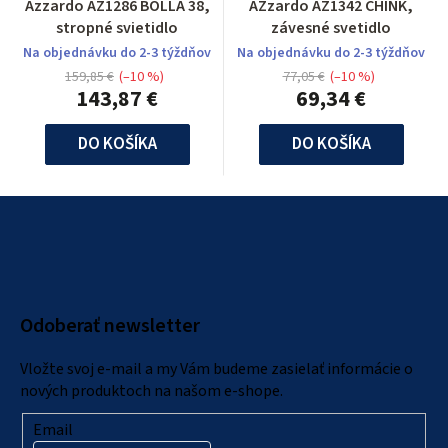
Azzardo AZ1286 BOLLA 38,
AZzardo AZ1342 CHINK,
stropné svietidlo
závesné svetidlo
Na objednávku do 2-3 týždňov
Na objednávku do 2-3 týždňov
159,85 €
(–10 %)
77,05 €
(–10 %)
143,87 €
69,34 €
DO KOŠÍKA
DO KOŠÍKA
Z
á
p
ä
Odoberať newsletter
t
i
Vložte svoj e-mail a my Vám budeme zasielať informácie o
e
nových produktoch na našom e-shope.
Email