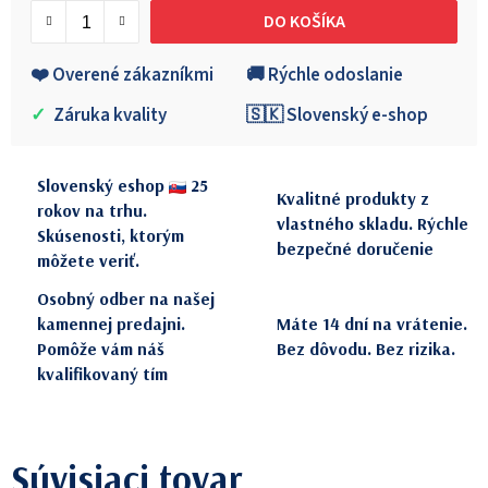
DO KOŠÍKA
❤️ Overené zákazníkmi
🚚 Rýchle odoslanie
✓
Záruka kvality
🇸🇰 Slovenský e-shop
Slovenský eshop
25
Kvalitné produkty z
rokov na trhu.
vlastného skladu. Rýchle
Skúsenosti, ktorým
bezpečné doručenie
môžete veriť.
Osobný odber na našej
kamennej predajni.
Máte 14 dní na vrátenie.
Pomôže vám náš
Bez dôvodu. Bez rizika.
kvalifikovaný tím
Súvisiaci tovar