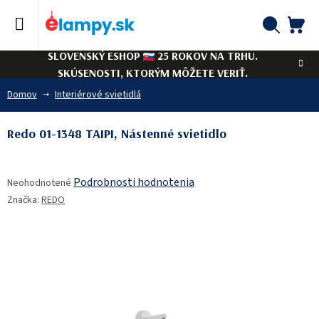
Prejsť
na
obsah
NÁ
Hľadať
SLOVENSKÝ ESHOP
25 ROKOV NA TRHU.
KO
SKÚSENOSTI, KTORÝM MÔŽETE VERIŤ.
Domov
Interiérové svietidlá
Redo 01-1348 TAIPI, Nástenné svietidlo
Priemerné
Podrobnosti hodnotenia
Neohodnotené
hodnotenie
Značka:
REDO
produktu
je
0,0
z
5
hviezdičiek.