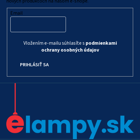
e
nových produktoch na našom e-shope.
Email
Vložením e-mailu súhlasíte s
podmienkami
ochrany osobných údajov
PRIHLÁSIŤ SA