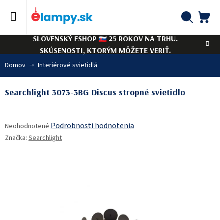
Prejsť
na
obsah
NÁ
Hľadať
SLOVENSKÝ ESHOP
25 ROKOV NA TRHU.
KO
SKÚSENOSTI, KTORÝM MÔŽETE VERIŤ.
Domov
Interiérové svietidlá
Searchlight 3073-3BG Discus stropné svietidlo
Priemerné
Podrobnosti hodnotenia
Neohodnotené
hodnotenie
Značka:
Searchlight
produktu
je
0,0
z
5
hviezdičiek.