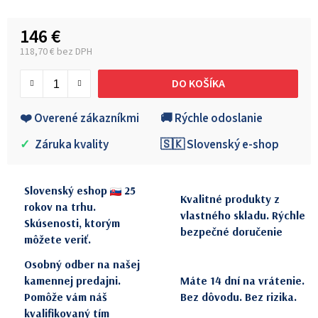
146 €
118,70 € bez DPH
Jednotková cena:
DO KOŠÍKA
❤️ Overené zákazníkmi
🚚 Rýchle odoslanie
✓
Záruka kvality
🇸🇰 Slovenský e-shop
Slovenský eshop
25
Kvalitné produkty z
rokov na trhu.
vlastného skladu. Rýchle
Skúsenosti, ktorým
bezpečné doručenie
môžete veriť.
Osobný odber na našej
kamennej predajni.
Máte 14 dní na vrátenie.
Pomôže vám náš
Bez dôvodu. Bez rizika.
kvalifikovaný tím