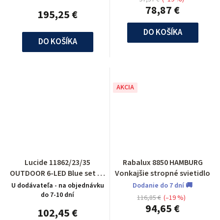
78,87 €
195,25 €
DO KOŠÍKA
DO KOŠÍKA
AKCIA
Lucide 11862/23/35
Rabalux 8850 HAMBURG
OUTDOOR 6-LED Blue set 3x
Vonkajšie stropné svietidlo
spot built in round D6,5
U dodávateľa - na objednávku
Dodanie do 7 dní 🚚
do 7-10 dní
116,85 €
(–19 %)
94,65 €
102,45 €