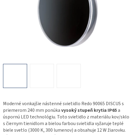
Moderné vonkajšie nástenné svietidlo Redo 90065 DISCUS s
priemerom 240 mm ponúka
vysoký stupeň krytia IP65
a
úspornú LED technológiu. Toto svietidlo z materiálu kov/sklo
s čiernym tienidlom a bielou farbou svietidla vyžaruje teplé
biele svetlo (3000 K, 300 lumenov) a obsahuje 12 W žiarovku.