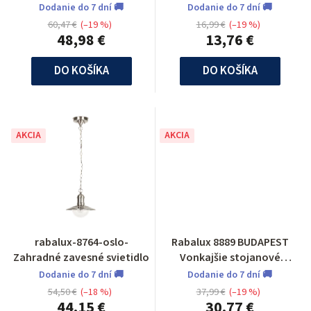
svietidlo
nadol
Dodanie do 7 dní 🚚
Dodanie do 7 dní 🚚
60,47 €
(–19 %)
16,99 €
(–19 %)
48,98 €
13,76 €
DO KOŠÍKA
DO KOŠÍKA
AKCIA
AKCIA
rabalux-8764-oslo-
Rabalux 8889 BUDAPEST
Zahradné zavesné svietidlo
Vonkajšie stojanové
svietidlo
Dodanie do 7 dní 🚚
Dodanie do 7 dní 🚚
54,50 €
(–18 %)
37,99 €
(–19 %)
44,15 €
30,77 €