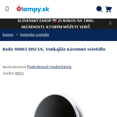
Prejsť
na
obsah
NÁ
Hľadať
SLOVENSKÝ ESHOP
25 ROKOV NA TRHU.
KO
SKÚSENOSTI, KTORÝM MÔŽETE VERIŤ.
Domov
Vonkajšie svietidla
Redo 90065 DISCUS, Vonkajšie nástenné svietidlo
Priemerné
Podrobnosti hodnotenia
Neohodnotené
hodnotenie
Značka:
REDO
produktu
je
0,0
z
5
hviezdičiek.