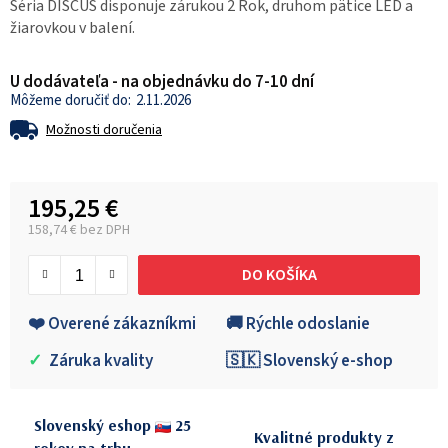
Séria DISCUS disponuje zárukou 2 Rok, druhom pätice LED a
žiarovkou v balení.
U dodávateľa - na objednávku do 7-10 dní
2.11.2026
Možnosti doručenia
195,25 €
158,74 € bez DPH
Jednotková cena:
DO KOŠÍKA
❤️ Overené zákazníkmi
🚚 Rýchle odoslanie
✓
Záruka kvality
🇸🇰 Slovenský e-shop
Slovenský eshop
25
Kvalitné produkty z