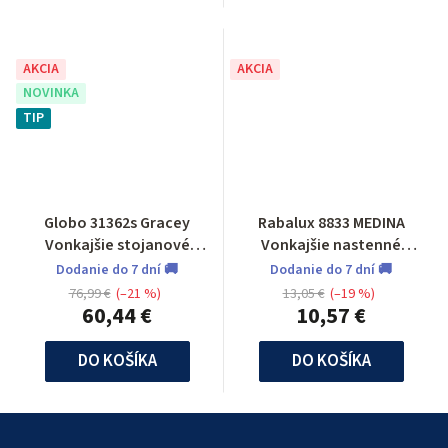
AKCIA
AKCIA
NOVINKA
TIP
Globo 31362s Gracey
Rabalux 8833 MEDINA
Vonkajšie stojanové
Vonkajšie nastenné
svietidlo so senzorom
svietidlo
Dodanie do 7 dní 🚚
Dodanie do 7 dní 🚚
76,99 €
(–21 %)
13,05 €
(–19 %)
60,44 €
10,57 €
DO KOŠÍKA
DO KOŠÍKA
Z