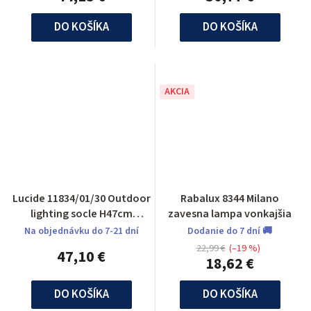
DO KOŠÍKA
DO KOŠÍKA
AKCIA
Lucide 11834/01/30 Outdoor
Rabalux 8344 Milano
lighting socle H47cm
zavesna lampa vonkajšia
E27/60W Black
Na objednávku do 7-21 dní
Dodanie do 7 dní 🚚
22,99 €
(–19 %)
47,10 €
18,62 €
DO KOŠÍKA
DO KOŠÍKA