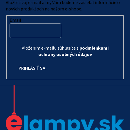
i
Vložte svoj e-mail a my Vám budeme zasielať informácie o
e
nových produktoch na našom e-shope.
Email
Vložením e-mailu súhlasíte s
podmienkami
ochrany osobných údajov
PRIHLÁSIŤ SA