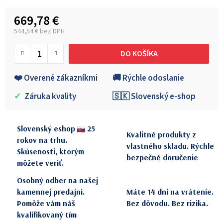
669,78 €
544,54 € bez DPH
Jednotková cena:
DO KOŠÍKA
❤️ Overené zákazníkmi
🚚 Rýchle odoslanie
✓
Záruka kvality
🇸🇰 Slovenský e-shop
Slovenský eshop
25
Kvalitné produkty z
rokov na trhu.
vlastného skladu. Rýchle
Skúsenosti, ktorým
bezpečné doručenie
môžete veriť.
Osobný odber na našej
kamennej predajni.
Máte 14 dní na vrátenie.
Pomôže vám náš
Bez dôvodu. Bez rizika.
kvalifikovaný tím