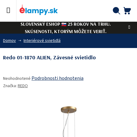
Prejsť
na
obsah
NÁ
Hľadať
SLOVENSKÝ ESHOP
25 ROKOV NA TRHU.
KO
SKÚSENOSTI, KTORÝM MÔŽETE VERIŤ.
Domov
Interiérové svietidlá
Redo 01-1870 ALIEN, Závesné svietidlo
Priemerné
Podrobnosti hodnotenia
Neohodnotené
hodnotenie
Značka:
REDO
produktu
je
0,0
z
5
hviezdičiek.