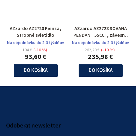
AZzardo AZ2720 Pienza,
AZzardo AZ2728 SOVANA
Stropné svietidlo
PENDANT 55CCT, závesné
svietidlo
Na objednávku do 2-3 týždňov
Na objednávku do 2-3 týždňov
104 €
(–10 %)
262,20 €
(–10 %)
93,60 €
235,98 €
DO KOŠÍKA
DO KOŠÍKA
Z
á
p
ä
Odoberať newsletter
t