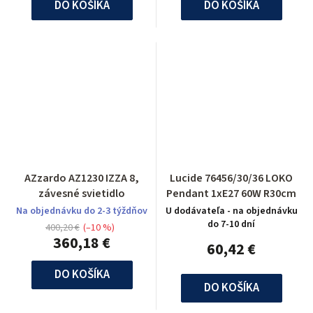
DO KOŠÍKA
DO KOŠÍKA
AZzardo AZ1230 IZZA 8,
Lucide 76456/30/36 LOKO
závesné svietidlo
Pendant 1xE27 60W R30cm
Na objednávku do 2-3 týždňov
U dodávateľa - na objednávku
do 7-10 dní
400,20 €
(–10 %)
360,18 €
60,42 €
DO KOŠÍKA
DO KOŠÍKA