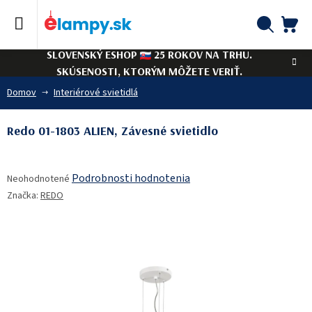
Prejsť
na
obsah
NÁ
Hľadať
SLOVENSKÝ ESHOP
25 ROKOV NA TRHU.
KO
SKÚSENOSTI, KTORÝM MÔŽETE VERIŤ.
Domov
Interiérové svietidlá
Redo 01-1803 ALIEN, Závesné svietidlo
Priemerné
Podrobnosti hodnotenia
Neohodnotené
hodnotenie
Značka:
REDO
produktu
je
0,0
z
5
hviezdičiek.