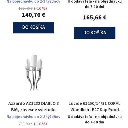
H120 L80cm Silver
Na objednávku do 2-3 týždňov
U dodávateľa - na objednávku
do 7-10 dní
156,40 €
(–10 %)
140,76 €
165,66 €
DO KOŠÍKA
DO KOŠÍKA
Azzardo AZ1232 DIABLO 3
Lucide 61250/14/31 CORAL
BIG, závesné svietidlo
Wandlicht E27 Kap Rond
D15-15-21cm
Na objednávku do 2-3 týždňov
U dodávateľa - na objednávku
do 7-10 dní
788,90 €
(–10 %)