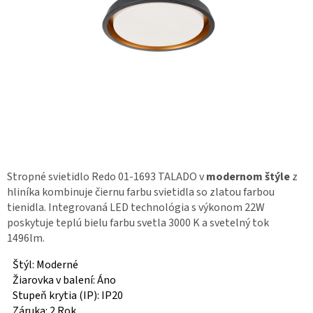
Stropné svietidlo Redo 01-1693 TALADO v
modernom štýle
z
hliníka kombinuje čiernu farbu svietidla so zlatou farbou
tienidla. Integrovaná LED technológia s výkonom 22W
poskytuje teplú bielu farbu svetla 3000 K a svetelný tok
1496lm.
Štýl: Moderné
Žiarovka v balení: Áno
Stupeň krytia (IP): IP20
Záruka: 2 Rok