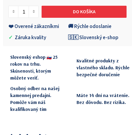
Jednotková cena:
DO KOŠÍKA
❤️ Overené zákazníkmi
🚚 Rýchle odoslanie
✓
Záruka kvality
🇸🇰 Slovenský e-shop
Slovenský eshop
25
Kvalitné produkty z
rokov na trhu.
vlastného skladu. Rýchle
Skúsenosti, ktorým
bezpečné doručenie
môžete veriť.
Osobný odber na našej
kamennej predajni.
Máte 14 dní na vrátenie.
Pomôže vám náš
Bez dôvodu. Bez rizika.
kvalifikovaný tím