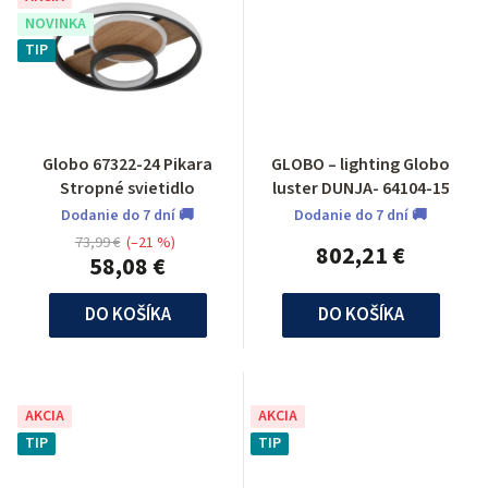
NOVINKA
TIP
Globo 67322-24 Pikara
GLOBO – lighting Globo
Stropné svietidlo
luster DUNJA- 64104-15
Dodanie do 7 dní 🚚
Dodanie do 7 dní 🚚
73,99 €
(–21 %)
802,21 €
58,08 €
DO KOŠÍKA
DO KOŠÍKA
AKCIA
AKCIA
TIP
TIP