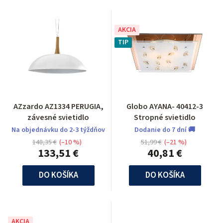
AKCIA
TIP
AZzardo AZ1334 PERUGIA,
Globo AYANA- 40412-3
závesné svietidlo
Stropné svietidlo
Na objednávku do 2-3 týždňov
Dodanie do 7 dní 🚚
148,35 €
(–10 %)
51,99 €
(–21 %)
133,51 €
40,81 €
DO KOŠÍKA
DO KOŠÍKA
AKCIA