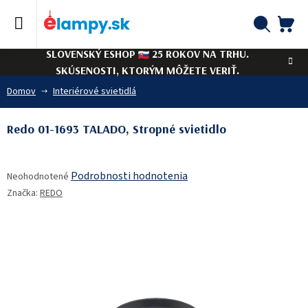
Prejsť
na
obsah
NÁ
Hľadať
SLOVENSKÝ ESHOP
25 ROKOV NA TRHU.
KO
SKÚSENOSTI, KTORÝM MÔŽETE VERIŤ.
Domov
Interiérové svietidlá
Redo 01-1693 TALADO, Stropné svietidlo
Priemerné
Podrobnosti hodnotenia
Neohodnotené
hodnotenie
Značka:
REDO
produktu
je
0,0
z
5
hviezdičiek.