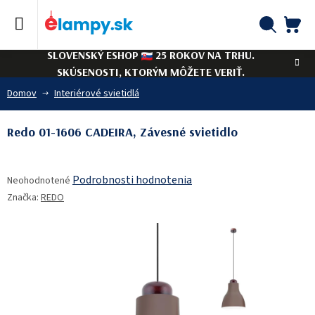
Prejsť
na
obsah
NÁ
Hľadať
SLOVENSKÝ ESHOP
25 ROKOV NA TRHU.
KO
SKÚSENOSTI, KTORÝM MÔŽETE VERIŤ.
Domov
Interiérové svietidlá
Redo 01-1606 CADEIRA, Závesné svietidlo
Priemerné
Podrobnosti hodnotenia
Neohodnotené
hodnotenie
Značka:
REDO
produktu
je
0,0
z
5
hviezdičiek.