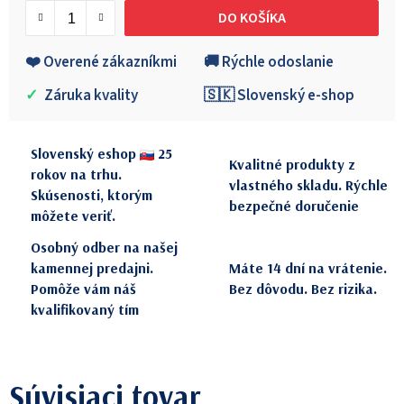
DO KOŠÍKA
❤️ Overené zákazníkmi
🚚 Rýchle odoslanie
✓
Záruka kvality
🇸🇰 Slovenský e-shop
Slovenský eshop
25
Kvalitné produkty z
rokov na trhu.
vlastného skladu. Rýchle
Skúsenosti, ktorým
bezpečné doručenie
môžete veriť.
Osobný odber na našej
kamennej predajni.
Máte 14 dní na vrátenie.
Pomôže vám náš
Bez dôvodu. Bez rizika.
kvalifikovaný tím
Súvisiaci tovar