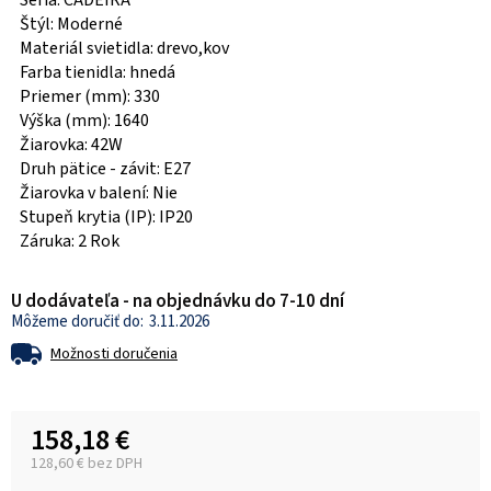
Séria: CADEIRA
Štýl: Moderné
Materiál svietidla: drevo,kov
Farba tienidla: hnedá
Priemer (mm): 330
Výška (mm): 1640
Žiarovka: 42W
Druh pätice - závit: E27
Žiarovka v balení: Nie
Stupeň krytia (IP): IP20
Záruka: 2 Rok
U dodávateľa - na objednávku do 7-10 dní
3.11.2026
Možnosti doručenia
158,18 €
128,60 € bez DPH
Jednotková cena: