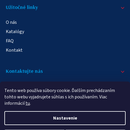
Užitočné linky
O nás
Katalógy
FAQ
Kontakt
Kontaktujte nás
+421 908 709 790
Tento web používa súbory cookie. Ďalším prechádzaním
info@elampa.sk
tohto webu vyjadrujete súhlas s ich používaním. Viac
informácií
tu
.
Nastavenie
Copyright 2026
elampy.sk
. Všetky práva vyhradené.