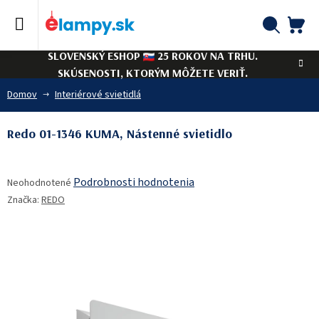
Prejsť
na
obsah
NÁ
Hľadať
SLOVENSKÝ ESHOP
25 ROKOV NA TRHU.
KO
SKÚSENOSTI, KTORÝM MÔŽETE VERIŤ.
Domov
Interiérové svietidlá
Redo 01-1346 KUMA, Nástenné svietidlo
Priemerné
Podrobnosti hodnotenia
Neohodnotené
hodnotenie
Značka:
REDO
produktu
je
0,0
z
5
hviezdičiek.