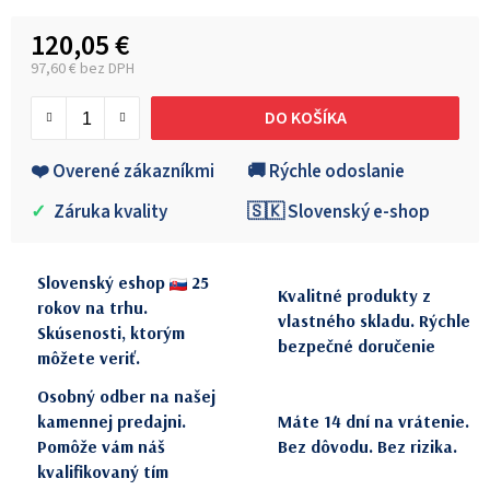
120,05 €
97,60 € bez DPH
Jednotková cena:
DO KOŠÍKA
❤️ Overené zákazníkmi
🚚 Rýchle odoslanie
✓
Záruka kvality
🇸🇰 Slovenský e-shop
Slovenský eshop
25
Kvalitné produkty z
rokov na trhu.
vlastného skladu. Rýchle
Skúsenosti, ktorým
bezpečné doručenie
môžete veriť.
Osobný odber na našej
kamennej predajni.
Máte 14 dní na vrátenie.
Pomôže vám náš
Bez dôvodu. Bez rizika.
kvalifikovaný tím