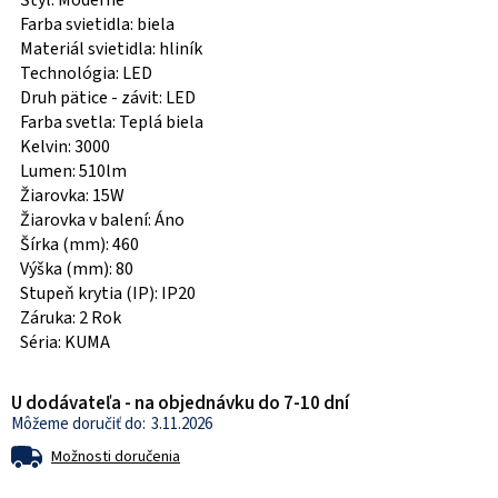
Štýl: Moderné
Farba svietidla: biela
Materiál svietidla: hliník
Technológia: LED
Druh pätice - závit: LED
Farba svetla: Teplá biela
Kelvin: 3000
Lumen: 510lm
Žiarovka: 15W
Žiarovka v balení: Áno
Šírka (mm): 460
Výška (mm): 80
Stupeň krytia (IP): IP20
Záruka: 2 Rok
Séria: KUMA
U dodávateľa - na objednávku do 7-10 dní
3.11.2026
Možnosti doručenia