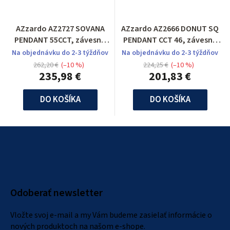
AZzardo AZ2727 SOVANA
AZzardo AZ2666 DONUT SQ
PENDANT 55CCT, závesné
PENDANT CCT 46, závesné
svietidlo
svietidlo
Na objednávku do 2-3 týždňov
Na objednávku do 2-3 týždňov
262,20 €
(–10 %)
224,25 €
(–10 %)
235,98 €
201,83 €
DO KOŠÍKA
DO KOŠÍKA
Z
á
p
ä
Odoberať newsletter
t
i
Vložte svoj e-mail a my Vám budeme zasielať informácie o
e
nových produktoch na našom e-shope.