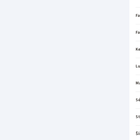
Fa
Fa
Ke
L
Ma
Sé
St
Ší