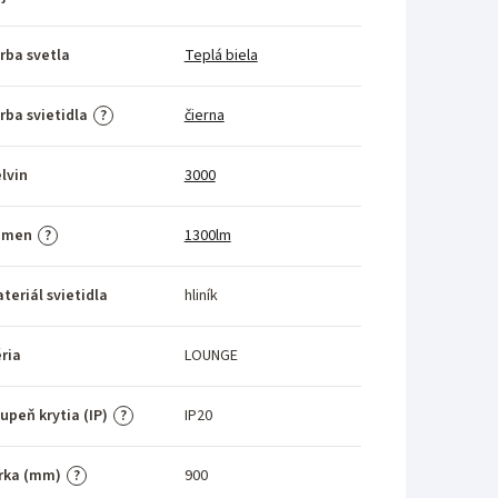
rba svetla
Teplá biela
rba svietidla
čierna
?
lvin
3000
umen
1300lm
?
teriál svietidla
hliník
ria
LOUNGE
upeň krytia (IP)
IP20
?
rka (mm)
900
?