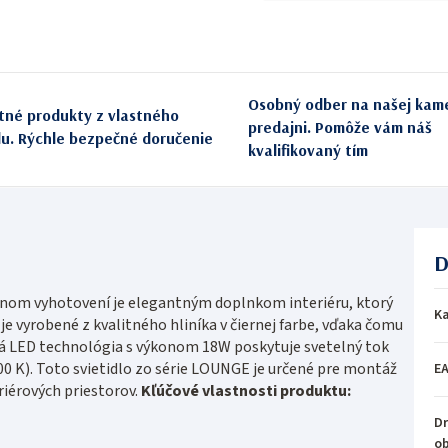
Osobný odber na našej kam
itné produkty z vlastného
predajni. Pomôže vám náš
du. Rýchle bezpečné doručenie
kvalifikovaný tím
D
nom vyhotovení je elegantným doplnkom interiéru, ktorý
Ka
je vyrobené z kvalitného hliníka v čiernej farbe, vďaka čomu
ná LED technológia s výkonom 18W poskytuje svetelný tok
00 K). Toto svietidlo zo série LOUNGE je určené pre montáž
E
riérových priestorov.
Kľúčové vlastnosti produktu:
Dr
o