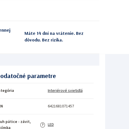
ennej
Máte 14 dní na vrátenie. Bez
dôvodu. Bez rizika.
odatočné parametre
tegória
Interiérové svietidlá
AN
6421681071457
uh pätice - závit,
LED
?
bjímka