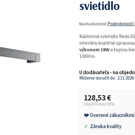
svietidlo
Priemerné
Podrobnosti
Neohodnotené
hodnotenie
produktu
Nástenné svietidlo Redo 0
je
interiéru kvalitné spracovan
0,0
výkonom 18W
a teplou bie
z
1300lm.
5
hviezdičiek.
U dodávateľa - na objedn
2.11.2026
128,53 €
104,50 € bez DPH
Jednotková cena:
❤️ Overené zákazníkmi
✓
Záruka kvality