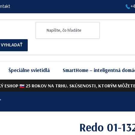
ntakt
+4
Špeciálne svietidlá
SmartHome – inteligentná domá
KÝ ESHOP
25 ROKOV NA TRHU. SKÚSENOSTI, KTORÝM MÔŽETE 
,
Redo 01-13