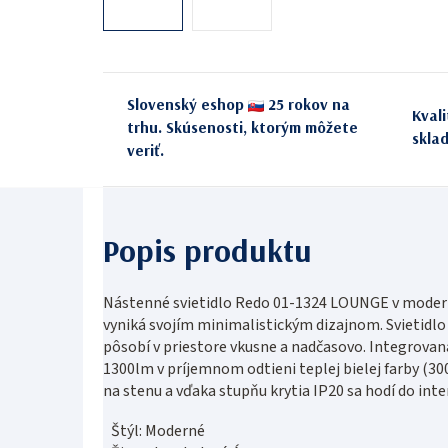
Slovenský eshop
25 rokov na
Kval
trhu. Skúsenosti, ktorým môžete
skla
veriť.
Nástenné svietidlo Redo 01-1324 LOUNGE v moder
vyniká svojím minimalistickým dizajnom. Svietidlo 
pôsobí v priestore vkusne a nadčasovo. Integrova
1300lm v príjemnom odtieni teplej bielej farby (30
na stenu a vďaka stupňu krytia IP20 sa hodí do inte
Štýl: Moderné