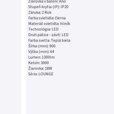
Žiarovka v balení: Áno
Stupeň krytia (IP): IP20
Záruka: 2 Rok
Farba svietidla: čierna
Materiál svietidla: hliník
Technológia: LED
Druh pätice - závit: LED
Farba svetla: Teplá biela
Šírka (mm): 900
Výška (mm): 64
Lumen: 1300lm
Kelvin: 3000
Žiarovka: 18W
Séria: LOUNGE