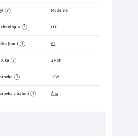
ýl
Moderné
?
echnológia
LED
?
ýška (mm)
64
?
áruka
2 Rok
?
arovka
18W
?
arovka v balení
Áno
?