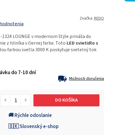
Značka:
REDO
 hodnotenia
1-1324 LOUNGE v modernom štýle prináša do
ie z hliníka v čiernej farbe. Toto
LED svietidlo s
lou farbou svetla 3000 K poskytuje svetelný tok
ávku do 7-10 dní
Možnosti doručenia
DO KOŠÍKA
🚚 Rýchle odoslanie
🇸🇰 Slovenský e-shop