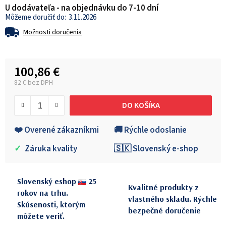
U dodávateľa - na objednávku do 7-10 dní
3.11.2026
Možnosti doručenia
100,86 €
82 € bez DPH
Jednotková cena:
DO KOŠÍKA
❤️ Overené zákazníkmi
🚚 Rýchle odoslanie
✓
Záruka kvality
🇸🇰 Slovenský e-shop
Slovenský eshop
25
Kvalitné produkty z
rokov na trhu.
vlastného skladu. Rýchle
Skúsenosti, ktorým
bezpečné doručenie
môžete veriť.