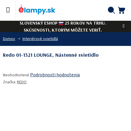
Prejsť
na
obsah
NÁ
Hľadať
SLOVENSKÝ ESHOP
25 ROKOV NA TRHU.
KO
SKÚSENOSTI, KTORÝM MÔŽETE VERIŤ.
Domov
Interiérové svietidlá
Redo 01-1321 LOUNGE, Nástenné svietidlo
Priemerné
Podrobnosti hodnotenia
Neohodnotené
hodnotenie
Značka:
REDO
produktu
je
0,0
z
5
hviezdičiek.