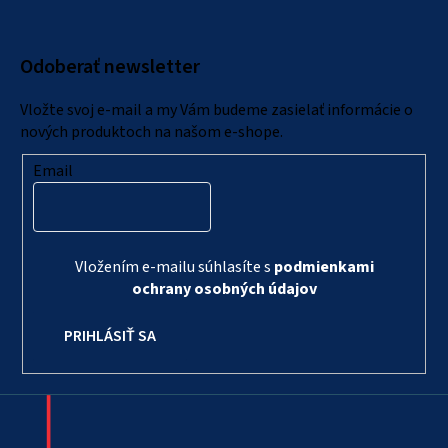
p
ä
Odoberať newsletter
t
i
Vložte svoj e-mail a my Vám budeme zasielať informácie o
e
nových produktoch na našom e-shope.
Email
Vložením e-mailu súhlasíte s
podmienkami
ochrany osobných údajov
PRIHLÁSIŤ SA