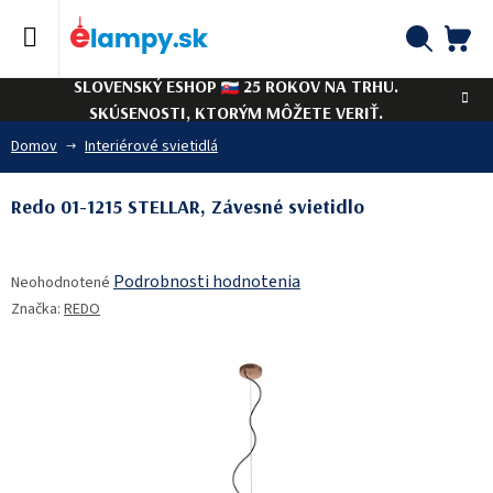
Prejsť
na
obsah
NÁ
Hľadať
SLOVENSKÝ ESHOP
25 ROKOV NA TRHU.
KO
SKÚSENOSTI, KTORÝM MÔŽETE VERIŤ.
Domov
Interiérové svietidlá
Redo 01-1215 STELLAR, Závesné svietidlo
Priemerné
Podrobnosti hodnotenia
Neohodnotené
hodnotenie
Značka:
REDO
produktu
je
0,0
z
5
hviezdičiek.