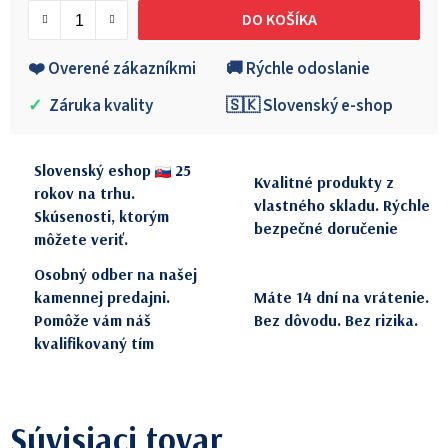
DO KOŠÍKA
❤️ Overené zákazníkmi
🚚 Rýchle odoslanie
✓
Záruka kvality
🇸🇰 Slovenský e-shop
Slovenský eshop
25
Kvalitné produkty z
rokov na trhu.
vlastného skladu. Rýchle
Skúsenosti, ktorým
bezpečné doručenie
môžete veriť.
Osobný odber na našej
kamennej predajni.
Máte 14 dní na vrátenie.
Pomôže vám náš
Bez dôvodu. Bez rizika.
kvalifikovaný tím
Súvisiaci tovar