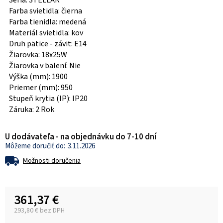
Séria: STELLAR
Farba svietidla: čierna
Farba tienidla: medená
Materiál svietidla: kov
Druh pätice - závit: E14
Žiarovka: 18x25W
Žiarovka v balení: Nie
Výška (mm): 1900
Priemer (mm): 950
Stupeň krytia (IP): IP20
Záruka: 2 Rok
U dodávateľa - na objednávku do 7-10 dní
3.11.2026
Možnosti doručenia
361,37 €
293,80 € bez DPH
Jednotková cena: