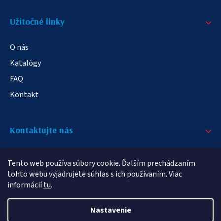
Užitočné linky
O nás
Katalógy
FAQ
Kontakt
Kontaktujte nás
+421 908 709 790
Tento web používa súbory cookie. Ďalším prechádzaním
info@elampa.sk
tohto webu vyjadrujete súhlas s ich používaním. Viac
informácií
tu
.
Nastavenie
Copyright 2026
elampy.sk
. Všetky práva vyhradené.