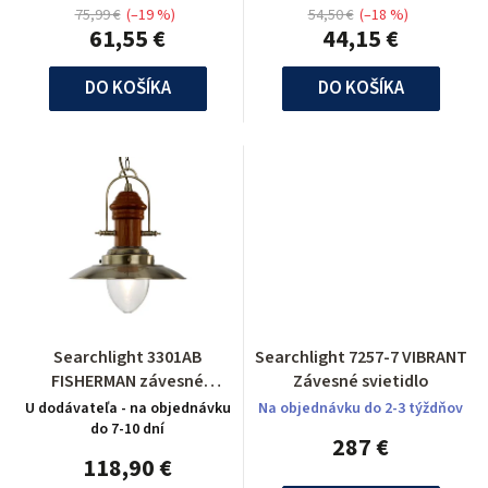
75,99 €
(–19 %)
54,50 €
(–18 %)
61,55 €
44,15 €
DO KOŠÍKA
DO KOŠÍKA
Searchlight 3301AB
Searchlight 7257-7 VIBRANT
FISHERMAN závesné
Závesné svietidlo
svietidlo
U dodávateľa - na objednávku
Na objednávku do 2-3 týždňov
do 7-10 dní
287 €
118,90 €