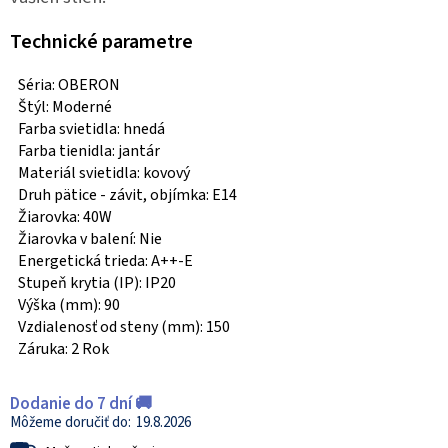
Technické parametre
Séria: OBERON
Štýl: Moderné
Farba svietidla: hnedá
Farba tienidla: jantár
Materiál svietidla: kovový
Druh pätice - závit, objímka: E14
Žiarovka: 40W
Žiarovka v balení: Nie
Energetická trieda: A++-E
Stupeň krytia (IP): IP20
Výška (mm): 90
Vzdialenosť od steny (mm): 150
Záruka: 2 Rok
Dodanie do 7 dní 🚚
19.8.2026