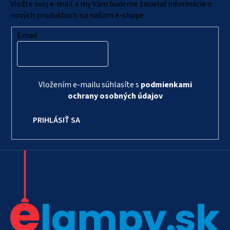
i
Vložte svoj e-mail a my Vám budeme zasielať informácie o
e
nových produktoch na našom e-shope.
Email
Vložením e-mailu súhlasíte s
podmienkami
ochrany osobných údajov
PRIHLÁSIŤ SA