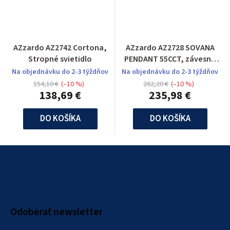
AZzardo AZ2742 Cortona,
AZzardo AZ2728 SOVANA
Stropné svietidlo
PENDANT 55CCT, závesné
svietidlo
Na objednávku do 2-3 týždňov
Na objednávku do 2-3 týždňov
154,10 €
(–10 %)
262,20 €
(–10 %)
138,69 €
235,98 €
DO KOŠÍKA
DO KOŠÍKA
Z
á
p
ä
Odoberať newsletter
t