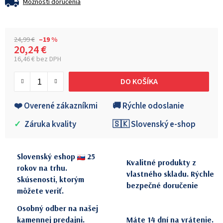
Možnosti doručenia
24,99 €
–19 %
20,24 €
16,46 € bez DPH
Jednotková cena:
DO KOŠÍKA
❤️ Overené zákazníkmi
🚚 Rýchle odoslanie
✓
Záruka kvality
🇸🇰 Slovenský e-shop
Slovenský eshop
25
Kvalitné produkty z
rokov na trhu.
vlastného skladu. Rýchle
Skúsenosti, ktorým
bezpečné doručenie
môžete veriť.
Osobný odber na našej
kamennej predajni.
Máte 14 dní na vrátenie.