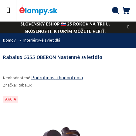
Prejsť
na
obsah
NÁ
Hľadať
SLOVENSKÝ ESHOP
25 ROKOV NA TRHU.
KO
SKÚSENOSTI, KTORÝM MÔŽETE VERIŤ.
Domov
Interiérové svietidlá
Rabalux 5335 OBERON Nastenné svietidlo
Priemerné
Podrobnosti hodnotenia
Neohodnotené
hodnotenie
Značka:
Rabalux
produktu
je
0,0
AKCIA
z
5
hviezdičiek.