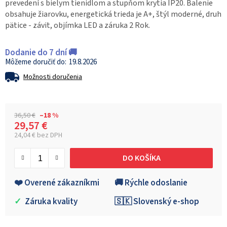
prevedení s bielym tienidlom a stupňom krytia IP20. Balenie
obsahuje žiarovku, energetická trieda je A+, štýl moderné, druh
pätice - závit, objímka LED a záruka 2 Rok.
Dodanie do 7 dní 🚚
19.8.2026
Možnosti doručenia
36,50 €
–18 %
29,57 €
24,04 € bez DPH
Jednotková cena:
DO KOŠÍKA
❤️ Overené zákazníkmi
🚚 Rýchle odoslanie
✓
Záruka kvality
🇸🇰 Slovenský e-shop