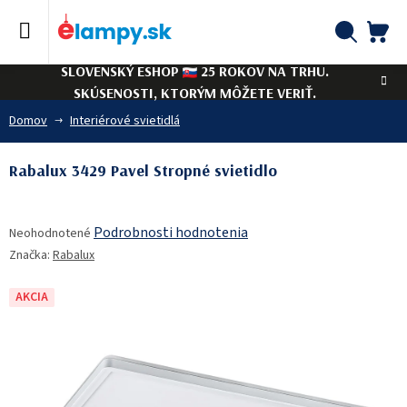
Prejsť
na
obsah
NÁ
Hľadať
SLOVENSKÝ ESHOP
25 ROKOV NA TRHU.
KO
SKÚSENOSTI, KTORÝM MÔŽETE VERIŤ.
Domov
Interiérové svietidlá
Rabalux 3429 Pavel Stropné svietidlo
Priemerné
Podrobnosti hodnotenia
Neohodnotené
hodnotenie
Značka:
Rabalux
produktu
je
0,0
AKCIA
z
5
hviezdičiek.