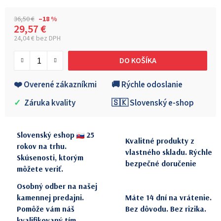
36,50 €
–18 %
29,57 €
24,04 € bez DPH
Jednotková cena:
DO KOŠÍKA
❤️ Overené zákazníkmi
🚚 Rýchle odoslanie
✓
Záruka kvality
🇸🇰 Slovenský e-shop
Slovenský eshop
25
Kvalitné produkty z
rokov na trhu.
vlastného skladu. Rýchle
Skúsenosti, ktorým
bezpečné doručenie
môžete veriť.
Osobný odber na našej
kamennej predajni.
Máte 14 dní na vrátenie.
Pomôže vám náš
Bez dôvodu. Bez rizika.
kvalifikovaný tím