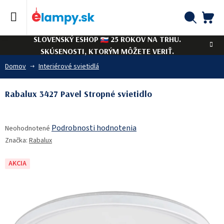
Prejsť
na
obsah
NÁ
Hľadať
SLOVENSKÝ ESHOP
25 ROKOV NA TRHU.
KO
SKÚSENOSTI, KTORÝM MÔŽETE VERIŤ.
Domov
Interiérové svietidlá
Rabalux 3427 Pavel Stropné svietidlo
Priemerné
Podrobnosti hodnotenia
Neohodnotené
hodnotenie
Značka:
Rabalux
produktu
je
0,0
AKCIA
z
5
hviezdičiek.