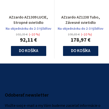
AZzardo AZ1309 LUCIE,
AZzardo AZ1238 Tubo,
Stropné svietidlo
Závesné svietidlo
Na objednávku do 2-3 týždňov
Na objednávku do 2-3 týždňov
102,35 €
(–10 %)
198,85 €
(–10 %)
92,11 €
178,97 €
DO KOŠÍKA
DO KOŠÍKA
Z
á
p
ä
Odoberať newsletter
t
i
Vložte svoj e-mail a my Vám budeme zasielať informácie o