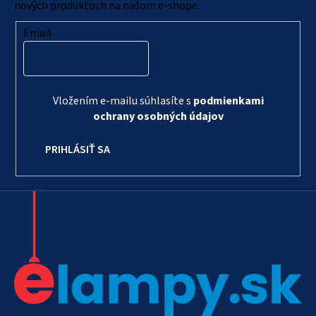
e
nových produktoch na našom e-shope.
Email
Vložením e-mailu súhlasíte s
podmienkami
ochrany osobných údajov
PRIHLÁSIŤ SA