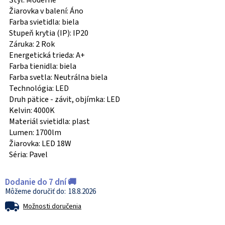
Štýl: Moderné
Žiarovka v balení: Áno
Farba svietidla: biela
Stupeň krytia (IP): IP20
Záruka: 2 Rok
Energetická trieda: A+
Farba tienidla: biela
Farba svetla: Neutrálna biela
Technológia: LED
Druh pätice - závit, objímka: LED
Kelvin: 4000K
Materiál svietidla: plast
Lumen: 1700lm
Žiarovka: LED 18W
Séria: Pavel
Dodanie do 7 dní 🚚
18.8.2026
Možnosti doručenia