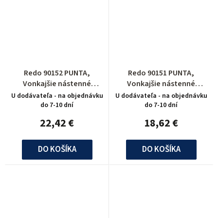
105
0
285
1
425
0
150
0
485
1
415
0
320
0
Redo 90152 PUNTA,
Redo 90151 PUNTA,
685
1
Vonkajšie nástenné
Vonkajšie nástenné
320
2
520
0
svietidlo
svietidlo
U dodávateľa - na objednávku
U dodávateľa - na objednávku
do 7-10 dní
do 7-10 dní
1050
2
1720
0
180
0
22,42 €
18,62 €
330
1
490
0
DO KOŠÍKA
DO KOŠÍKA
550
0
645
1
700
0
500
0
90
1
280
0
650
0