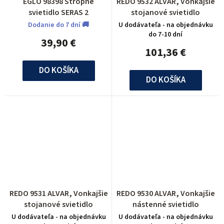
EGLO 98398 Stropné
REDO 9532 ALVAR, Vonkajšie
201
3
375
0
131
0
svietidlo SERAS 2
stojanové svietidlo
Dodanie do 7 dní 🚚
U dodávateľa - na objednávku
120
0
do 7-10 dní
180
14
39,90 €
167
0
101,36 €
260
1
340
0
DO KOŠÍKA
190
0
DO KOŠÍKA
1280
0
360
0
334
0
670
0
210
9
205
0
1510
0
315
2
207
0
348
0
410
0
REDO 9531 ALVAR, Vonkajšie
REDO 9530 ALVAR, Vonkajšie
160
3
stojanové svietidlo
nástenné svietidlo
85
4
U dodávateľa - na objednávku
U dodávateľa - na objednávku
220
4