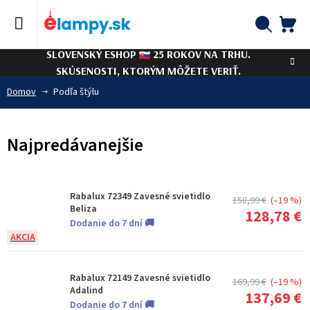
Prejsť
na
obsah
NÁ
Hľadať
SLOVENSKÝ ESHOP
25 ROKOV NA TRHU.
KO
SKÚSENOSTI, KTORÝM MÔŽETE VERIŤ.
Domov
Podľa štýlu
Najpredávanejšie
Rabalux 72349 Zavesné svietidlo
158,99 €
(–19 %)
Beliza
128,78 €
Dodanie do 7 dní 🚚
Rabalux 72149 Zavesné svietidlo
169,99 €
(–19 %)
Adalind
137,69 €
Dodanie do 7 dní 🚚