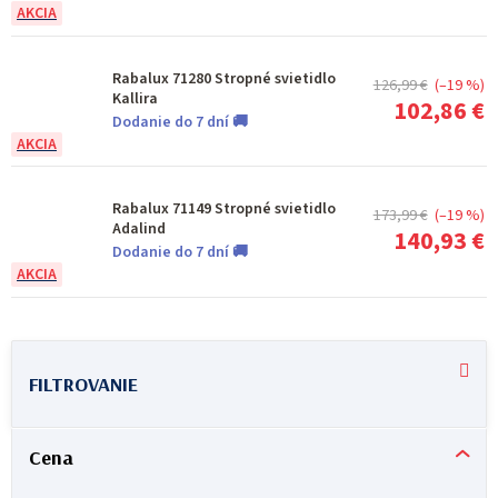
Rabalux 71280 Stropné svietidlo
126,99 €
(–19 %)
Kallira
102,86 €
Dodanie do 7 dní 🚚
Rabalux 71149 Stropné svietidlo
173,99 €
(–19 %)
Adalind
140,93 €
Dodanie do 7 dní 🚚
V
ý
p
i
Cena
s