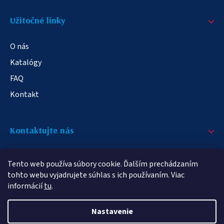
Užitočné linky
315
1
80
8
7,6
0
O nás
310
3
1300
0
100
3
Katalógy
FAQ
140
0
92
1
290
0
Kontakt
80
3
150
19
78
3
Kontaktujte nás
180
0
300
4
385
0
+421 908 709 790
Tento web používa súbory cookie. Ďalším prechádzaním
info@elampa.sk
230
1
tohto webu vyjadrujete súhlas s ich používaním. Viac
810
0
580
0
informácií
tu
.
160
0
39
0
Nastavenie
88
0
Copyright 2026
elampy.sk
. Všetky práva vyhradené.