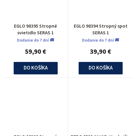
335
0
260
0
730
0
EGLO 98395 Stropné
EGLO 98394 Stropný spot
190
0
190
0
200
0
svietidlo SERAS 1
SERAS 1
Dodanie do 7 dní 🚚
Dodanie do 7 dní 🚚
270
1
395
0
59,90 €
39,90 €
440
0
350
2
120
11
DO KOŠÍKA
DO KOŠÍKA
360
0
130
3
335
0
530
0
450
4
450
0
210
0
134
3
125
12
76
0