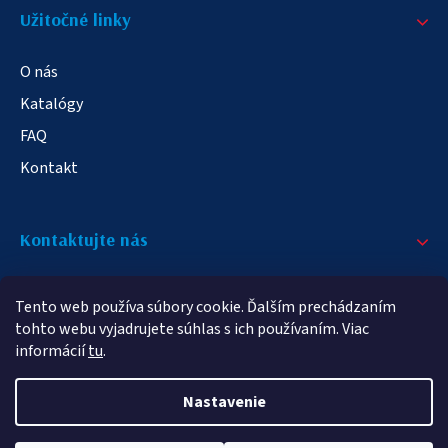
Užitočné linky
O nás
Katalógy
FAQ
Kontakt
Kontaktujte nás
+421 908 709 790
Tento web používa súbory cookie. Ďalším prechádzaním
info@elampa.sk
tohto webu vyjadrujete súhlas s ich používaním. Viac
informácií
tu
.
Nastavenie
Copyright 2026
elampy.sk
. Všetky práva vyhradené.