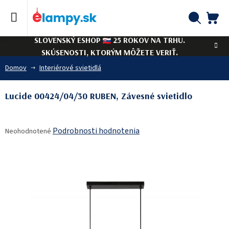
Prejsť
na
obsah
NÁ
Hľadať
SLOVENSKÝ ESHOP
25 ROKOV NA TRHU.
KO
SKÚSENOSTI, KTORÝM MÔŽETE VERIŤ.
Domov
Interiérové svietidlá
Lucide 00424/04/30 RUBEN, Závesné svietidlo
Priemerné
Podrobnosti hodnotenia
Neohodnotené
hodnotenie
produktu
je
0,0
z
5
hviezdičiek.