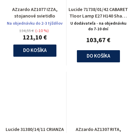
AZzardo AZ1077 IZZA,
Lucide 71738/01/42 CABARET
stojanové svietidlo
Tloor Lamp E27 H140 Shade
Yellow
Na objednávku do 2-3 týždňov
U dodávateľa - na objednávku
do 7-10 dní
134,55 €
(–10 %)
121,10 €
103,67 €
DO KOŠÍKA
DO KOŠÍKA
Lucide 31380/14/11 CRIANZA
AZzardo AZ1307 RITA,