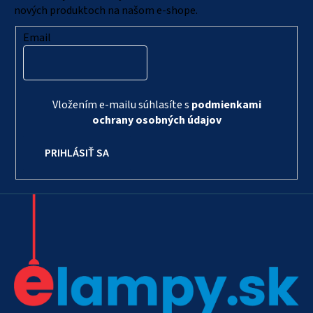
e
nových produktoch na našom e-shope.
Email
Vložením e-mailu súhlasíte s
podmienkami
ochrany osobných údajov
PRIHLÁSIŤ SA