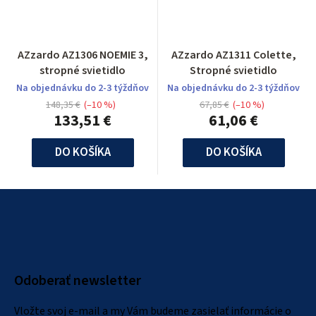
AZzardo AZ1306 NOEMIE 3,
AZzardo AZ1311 Colette,
stropné svietidlo
Stropné svietidlo
Na objednávku do 2-3 týždňov
Na objednávku do 2-3 týždňov
148,35 €
(–10 %)
67,85 €
(–10 %)
133,51 €
61,06 €
DO KOŠÍKA
DO KOŠÍKA
Z
á
p
ä
Odoberať newsletter
t
i
Vložte svoj e-mail a my Vám budeme zasielať informácie o