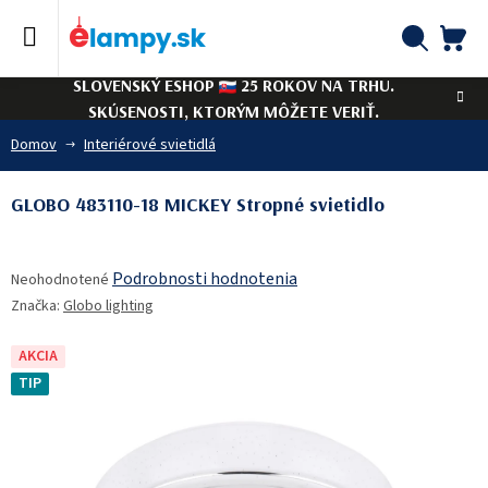
Prejsť
na
obsah
NÁ
Hľadať
SLOVENSKÝ ESHOP
25 ROKOV NA TRHU.
KO
SKÚSENOSTI, KTORÝM MÔŽETE VERIŤ.
Domov
Interiérové svietidlá
GLOBO 483110-18 MICKEY Stropné svietidlo
Priemerné
Podrobnosti hodnotenia
Neohodnotené
hodnotenie
Značka:
Globo lighting
produktu
je
0,0
AKCIA
z
TIP
5
hviezdičiek.