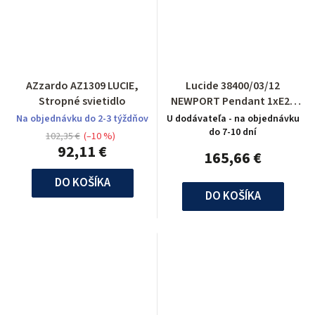
AZzardo AZ1309 LUCIE,
Lucide 38400/03/12
Stropné svietidlo
NEWPORT Pendant 1xE27
H120 L80cm Silver
Na objednávku do 2-3 týždňov
U dodávateľa - na objednávku
do 7-10 dní
102,35 €
(–10 %)
92,11 €
165,66 €
DO KOŠÍKA
DO KOŠÍKA