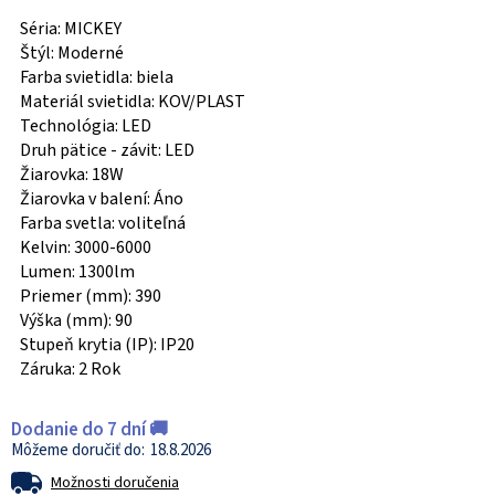
Séria: MICKEY
Štýl: Moderné
Farba svietidla: biela
Materiál svietidla: KOV/PLAST
Technológia: LED
Druh pätice - závit: LED
Žiarovka: 18W
Žiarovka v balení: Áno
Farba svetla: voliteľná
Kelvin: 3000-6000
Lumen: 1300lm
Priemer (mm): 390
Výška (mm): 90
Stupeň krytia (IP): IP20
Záruka: 2 Rok
Dodanie do 7 dní 🚚
18.8.2026
Možnosti doručenia