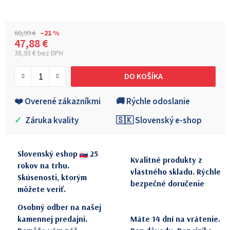
60,99 €
–21 %
47,88 €
38,93 € bez DPH
Jednotková cena:
DO KOŠÍKA
❤️ Overené zákazníkmi
🚚 Rýchle odoslanie
✓
Záruka kvality
🇸🇰 Slovenský e-shop
Slovenský eshop
25
Kvalitné produkty z
rokov na trhu.
vlastného skladu. Rýchle
Skúsenosti, ktorým
bezpečné doručenie
môžete veriť.
Osobný odber na našej
kamennej predajni.
Máte 14 dní na vrátenie.