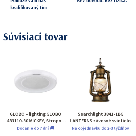
Pomôže vám náš
Bez dôvodu. Bez rizika.
kvalifikovaný tím
Súvisiaci tovar
GLOBO – lighting GLOBO
Searchlight 3841-1BG
483110-30 MICKEY, Stropné
LANTERNS závesné svietidlo
svietidlo
Dodanie do 7 dní 🚚
Na objednávku do 2-3 týždňov