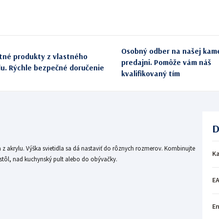
Osobný odber na našej kam
itné produkty z vlastného
predajni. Pomôže vám náš
du. Rýchle bezpečné doručenie
kvalifikovaný tím
D
 z akrylu. Výška svietidla sa dá nastaviť do rôznych rozmerov. Kombinujte
Ka
ý stôl, nad kuchynský pult alebo do obývačky.
E
En