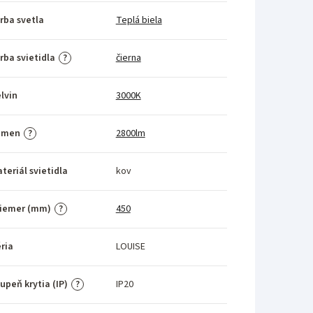
rba svetla
Teplá biela
rba svietidla
čierna
?
lvin
3000K
umen
2800lm
?
teriál svietidla
kov
riemer (mm)
450
?
ria
LOUISE
upeň krytia (IP)
IP20
?