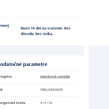
ennej
Máte 14 dní na vrátenie. Bez
dôvodu. Bez rizika.
odatočné parametre
tegória
Interiérové svietidlá
AN
5901238434238
ergetická trieda
A ++ / A+