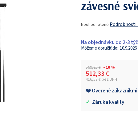
závesné svi
Priemerné
Podrobnosti
Neohodnotené
hodnotenie
produktu
je
Na objednávku do 2-3 tý
0,0
10.9.2026
z
5
hviezdičiek.
569,25 €
–10 %
512,33 €
416,53 € bez DPH
Jednotková cena:
❤️ Overené zákazníkmi
✓
Záruka kvality