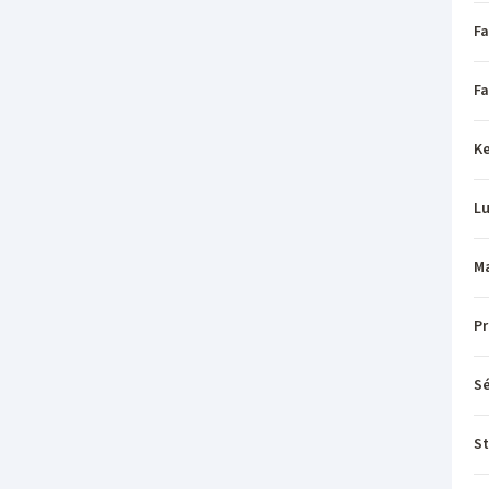
Fa
Fa
Ke
L
Ma
P
Sé
St