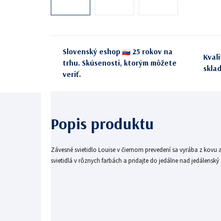
Slovenský eshop
25 rokov na
Kval
trhu. Skúsenosti, ktorým môžete
skla
veriť.
Závesné svietidlo Louise v čiernom prevedení sa vyrába z kovu a
svietidlá v rôznych farbách a pridajte do jedálne nad jedálensk