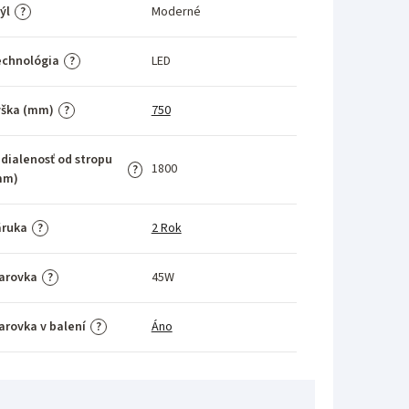
ýl
Moderné
?
echnológia
LED
?
ýška (mm)
750
?
dialenosť od stropu
1800
?
mm)
áruka
2 Rok
?
arovka
45W
?
arovka v balení
Áno
?