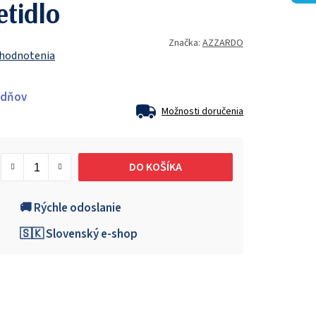
etidlo
Značka:
AZZARDO
 hodnotenia
ždňov
Možnosti doručenia
DO KOŠÍKA
🚚 Rýchle odoslanie
🇸🇰 Slovenský e-shop