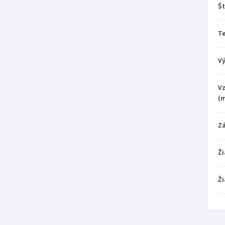
Št
T
V
Vz
(
Z
Ži
Ži