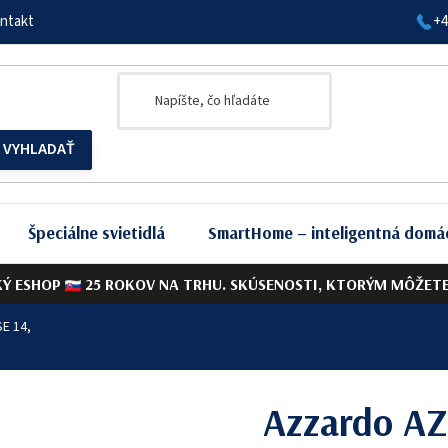
ntakt
+4
Špeciálne svietidlá
SmartHome – inteligentná domá
KÝ ESHOP
25 ROKOV NA TRHU. SKÚSENOSTI, KTORÝM MÔŽETE 
E 14,
Azzardo AZ