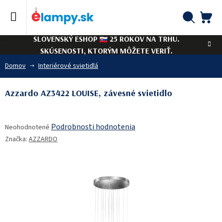
Prejsť
na
obsah
NÁ
Hľadať
SLOVENSKÝ ESHOP
25 ROKOV NA TRHU.
KO
SKÚSENOSTI, KTORÝM MÔŽETE VERIŤ.
Domov
Interiérové svietidlá
Azzardo AZ3422 LOUISE, závesné svietidlo
Priemerné
Podrobnosti hodnotenia
Neohodnotené
hodnotenie
Značka:
AZZARDO
produktu
je
0,0
z
5
hviezdičiek.