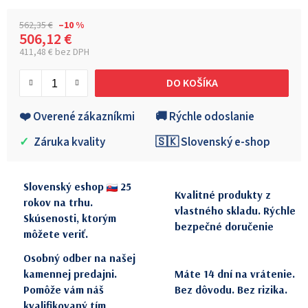
562,35 €
–10 %
506,12 €
411,48 € bez DPH
Jednotková cena:
DO KOŠÍKA
❤️ Overené zákazníkmi
🚚 Rýchle odoslanie
✓
Záruka kvality
🇸🇰 Slovenský e-shop
Slovenský eshop
25
Kvalitné produkty z
rokov na trhu.
vlastného skladu. Rýchle
Skúsenosti, ktorým
bezpečné doručenie
môžete veriť.
Osobný odber na našej
kamennej predajni.
Máte 14 dní na vrátenie.
Pomôže vám náš
Bez dôvodu. Bez rizika.
kvalifikovaný tím