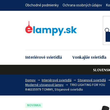
Prejsť
Obchodné podmienky
Ochrana osobných údajov
Ko
na
obsah
Interiérové svietidlá
Vonkajšie svietidla
SLOVENS
Domov
Interiérové svietidlá
Stojanové svietidlá
Moderné stojanové lampy
TRIO LIGHTING FOR YOU
R46335979 TOMMY, Stojanové svietidlo
NOVINKA