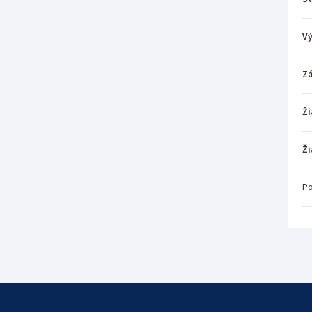
V
Z
Ži
Ži
Po