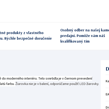
Osobný odber na našej kam
itné produkty z vlastného
predajni. Pomôže vám náš
du. Rýchle bezpečné doručenie
kvalifikovaný tím
D
 do moderného interiéru. Telo svietidla je v čiernom prevedení
Ka
latú farbu.
Žiarovka nie je v balení, odporúčame použiť LED žiarovky.
E
Dr