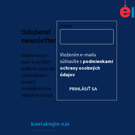
á
p
ä
Email
Odoberať
t
newsletter
i
Vložením e-mailu
Vložte svoj e-
e
súhlasíte s
podmienkami
mail a my Vám
ochrany osobných
budeme zasielať
údajov
informácie o
nových
produktoch na
PRIHLÁSIŤ SA
našom e-shope.
Kontaktujte nás