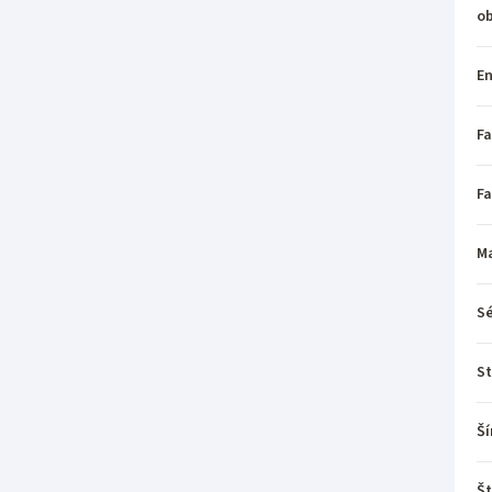
o
En
Fa
Fa
Ma
Sé
St
Ší
Št