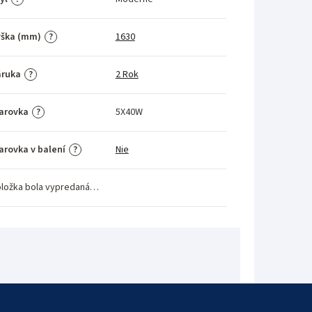
ýška (mm)
1630
?
áruka
2 Rok
?
arovka
5X40W
?
arovka v balení
Nie
?
ložka bola vypredaná…