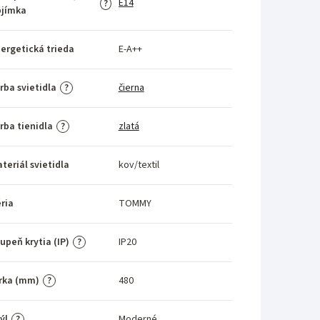
E14
?
bjímka
ergetická trieda
E-A++
rba svietidla
čierna
?
rba tienidla
zlatá
?
teriál svietidla
kov/textil
ria
TOMMY
upeň krytia (IP)
IP20
?
rka (mm)
480
?
ýl
Moderné
?