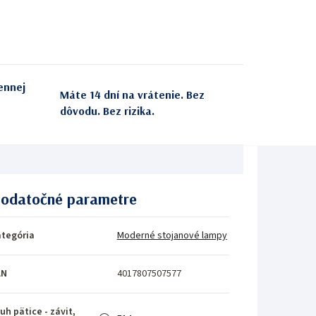
ennej
Máte 14 dní na vrátenie. Bez
dôvodu. Bez rizika.
odatočné parametre
tegória
Moderné stojanové lampy
AN
4017807507577
uh pätice - závit,