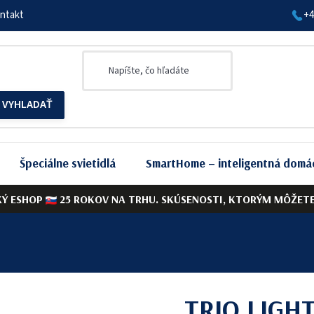
ntakt
+4
Špeciálne svietidlá
SmartHome – inteligentná domá
KÝ ESHOP
25 ROKOV NA TRHU. SKÚSENOSTI, KTORÝM MÔŽETE 
TRIO LIGH