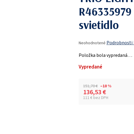
R46335979
svietidlo
Priemerné
Podrobnosti
Neohodnotené
hodnotenie
produktu
Položka bola vypredaná…
je
0,0
Vypredané
z
5
hviezdičiek.
151,70 €
–10 %
136,53 €
111 € bez DPH
Jednotková cena: