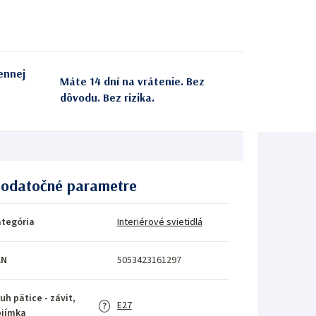
ennej
Máte 14 dní na vrátenie. Bez
dôvodu. Bez rizika.
odatočné parametre
tegória
Interiérové svietidlá
AN
5053423161297
uh pätice - závit,
E27
?
bjímka