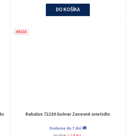
DO KOŠÍKA
AKCIA
lo
Rabalux 72230 Golnar Zavesné svietidlo
Dodanie do 7 dní 🚚
45,99 €
(–19 %)