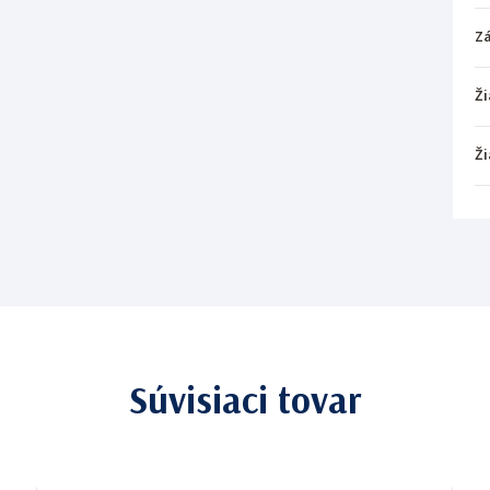
Z
Ži
Ži
Súvisiaci tovar