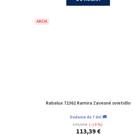
AKCIA
Rabalux 72362 Ramira Zavesné svietidlo
Dodanie do 7 dní 🚚
139,99 €
(–19 %)
113,39 €