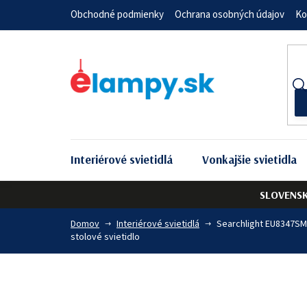
Prejsť
Obchodné podmienky
Ochrana osobných údajov
Ko
na
obsah
Interiérové svietidlá
Vonkajšie svietidla
SLOVENS
Domov
Interiérové svietidlá
Searchlight EU8347SM
stolové svietidlo