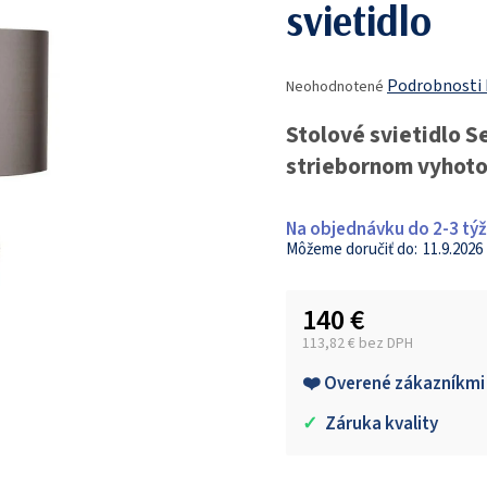
svietidlo
Priemerné
Podrobnosti
Neohodnotené
hodnotenie
produktu
Stolové svietidlo 
je
striebornom vyhot
0,0
z
5
Na objednávku do 2-3 tý
hviezdičiek.
11.9.2026
140 €
113,82 € bez DPH
Jednotková cena:
❤️ Overené zákazníkmi
✓
Záruka kvality