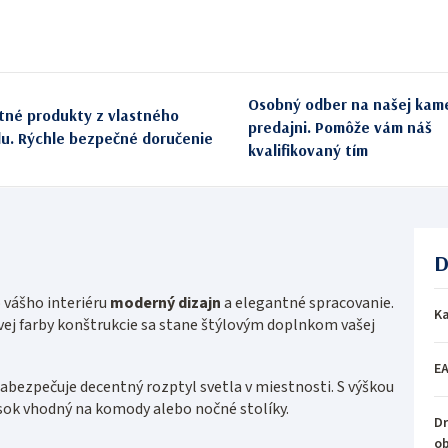
Osobný odber na našej kam
itné produkty z vlastného
predajni. Pomôže vám náš
du. Rýchle bezpečné doručenie
kvalifikovaný tím
D
 vášho interiéru
moderný dizajn
a elegantné spracovanie.
Ka
ej farby konštrukcie sa stane štýlovým doplnkom vašej
E
zabezpečuje decentný rozptyl svetla v miestnosti. S výškou
k vhodný na komody alebo nočné stolíky.
Dr
o