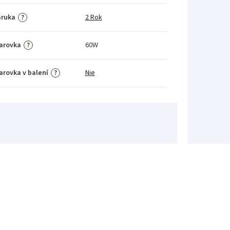
áruka
2 Rok
?
arovka
60W
?
arovka v balení
Nie
?