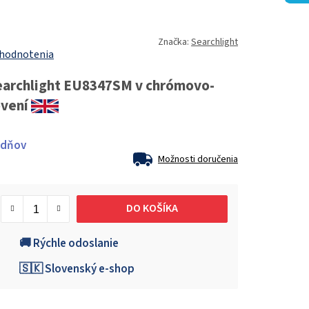
Značka:
Searchlight
 hodnotenia
Searchlight EU8347SM v chrómovo-
ovení
ždňov
Možnosti doručenia
DO KOŠÍKA
🚚 Rýchle odoslanie
🇸🇰 Slovenský e-shop