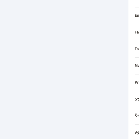
En
Fa
Fa
Ma
P
St
Št
V