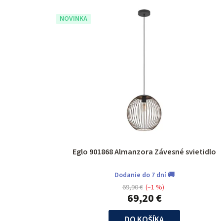
NOVINKA
Eglo 901868 Almanzora Závesné svietidlo
Dodanie do 7 dní 🚚
69,90 €
(–1 %)
69,20 €
DO KOŠÍKA