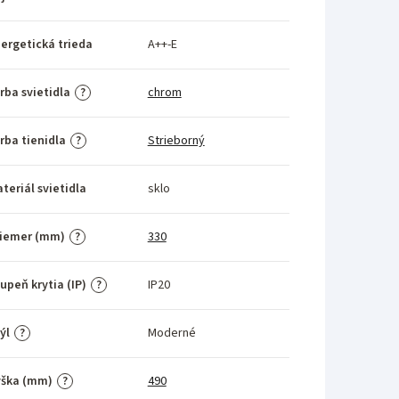
ergetická trieda
A++-E
rba svietidla
chrom
?
rba tienidla
Strieborný
?
teriál svietidla
sklo
riemer (mm)
330
?
upeň krytia (IP)
IP20
?
ýl
Moderné
?
ýška (mm)
490
?