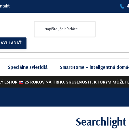
ntakt
+4
Špeciálne svietidlá
SmartHome – inteligentná domá
KÝ ESHOP
25 ROKOV NA TRHU. SKÚSENOSTI, KTORÝM MÔŽETE 
Searchligh