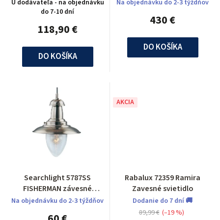
svietidlo
U dodávateľa - na objednávku
Na objednávku do 2-3 týždňov
do 7-10 dní
430 €
118,90 €
DO KOŠÍKA
DO KOŠÍKA
AKCIA
Searchlight 5787SS
Rabalux 72359 Ramira
FISHERMAN závesné
Zavesné svietidlo
svietidlo
Na objednávku do 2-3 týždňov
Dodanie do 7 dní 🚚
89,99 €
(–19 %)
60 €