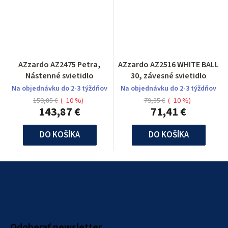
AZzardo AZ2475 Petra,
AZzardo AZ2516 WHITE BALL
Nástenné svietidlo
30, závesné svietidlo
Na objednávku do 2-3 týždňov
Na objednávku do 2-3 týždňov
159,85 €
(–10 %)
79,35 €
(–10 %)
143,87 €
71,41 €
DO KOŠÍKA
DO KOŠÍKA
Z
á
p
ä
Odoberať newsletter