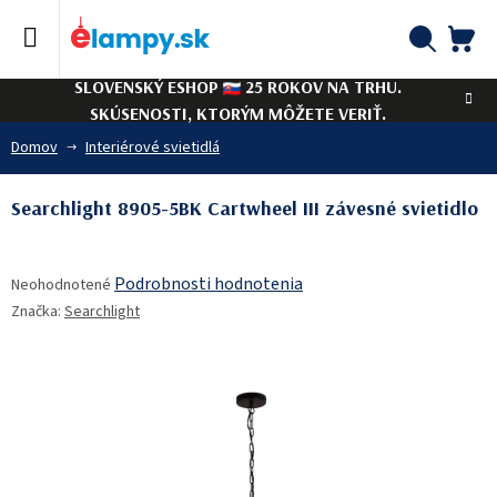
Prejsť
na
obsah
NÁ
Hľadať
SLOVENSKÝ ESHOP
25 ROKOV NA TRHU.
KO
SKÚSENOSTI, KTORÝM MÔŽETE VERIŤ.
Domov
Interiérové svietidlá
Searchlight 8905-5BK Cartwheel III závesné svietidlo
Priemerné
Podrobnosti hodnotenia
Neohodnotené
hodnotenie
Značka:
Searchlight
produktu
je
0,0
z
5
hviezdičiek.