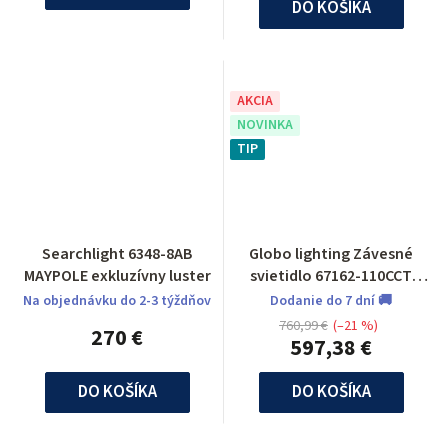
DO KOŠÍKA
AKCIA
NOVINKA
TIP
Searchlight 6348-8AB
Globo lighting Závesné
MAYPOLE exkluzívny luster
svietidlo 67162-110CCT
Mucky
Na objednávku do 2-3 týždňov
Dodanie do 7 dní 🚚
760,99 €
(–21 %)
270 €
597,38 €
DO KOŠÍKA
DO KOŠÍKA