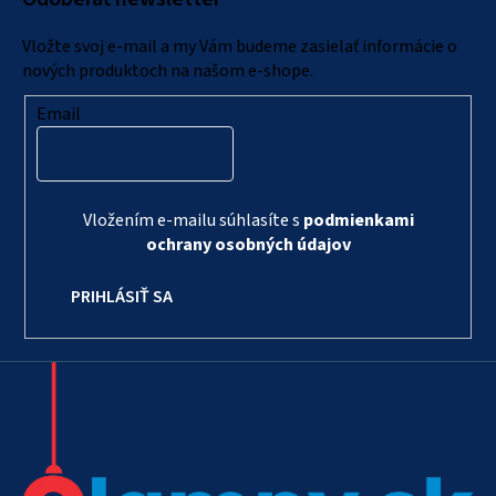
t
i
Vložte svoj e-mail a my Vám budeme zasielať informácie o
e
nových produktoch na našom e-shope.
Email
Vložením e-mailu súhlasíte s
podmienkami
ochrany osobných údajov
PRIHLÁSIŤ SA