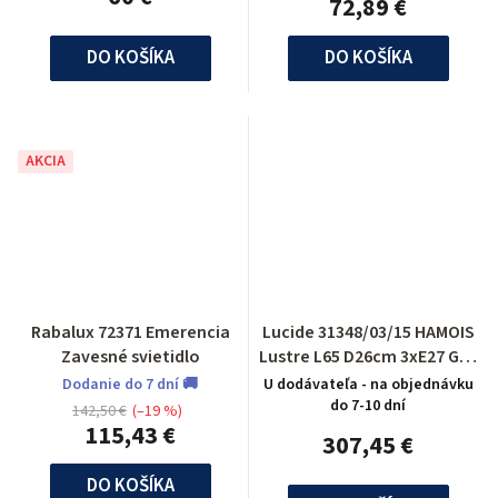
72,89 €
DO KOŠÍKA
DO KOŠÍKA
AKCIA
Rabalux 72371 Emerencia
Lucide 31348/03/15 HAMOIS
Zavesné svietidlo
Lustre L65 D26cm 3xE27 Gris
Metal
Dodanie do 7 dní 🚚
U dodávateľa - na objednávku
do 7-10 dní
142,50 €
(–19 %)
115,43 €
307,45 €
DO KOŠÍKA