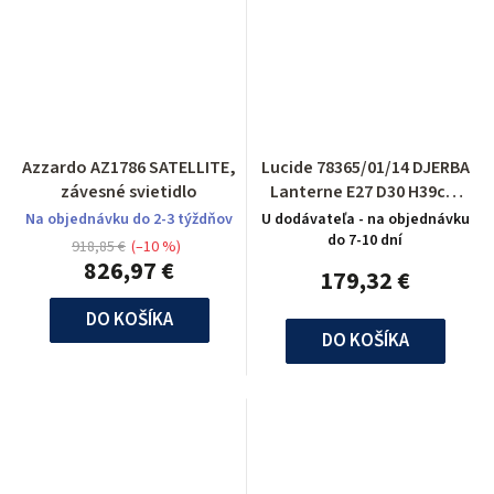
Azzardo AZ1786 SATELLITE,
Lucide 78365/01/14 DJERBA
závesné svietidlo
Lanterne E27 D30 H39cm
Acryl/Argenté
Na objednávku do 2-3 týždňov
U dodávateľa - na objednávku
do 7-10 dní
918,85 €
(–10 %)
826,97 €
179,32 €
DO KOŠÍKA
DO KOŠÍKA