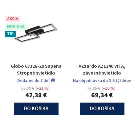
AKCIA
NOVINKA
TIP
Globo 67328-20 Sapena
AZzardo AZ1340 VITA,
Stropné svietidlo
závesné svietidlo
Dodanie do 7 dní 🚚
Na objednávku do 2-3 týždňov
53,99 €
(–21 %)
77,05 €
(–10 %)
42,38 €
69,34 €
DO KOŠÍKA
DO KOŠÍKA