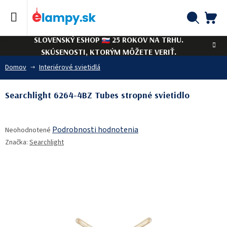
Prejsť
na
obsah
NÁ
Hľadať
SLOVENSKÝ ESHOP
25 ROKOV NA TRHU.
KO
SKÚSENOSTI, KTORÝM MÔŽETE VERIŤ.
Domov
Interiérové svietidlá
Searchlight 6264-4BZ Tubes stropné svietidlo
Priemerné
Podrobnosti hodnotenia
Neohodnotené
hodnotenie
Značka:
Searchlight
produktu
je
0,0
z
5
hviezdičiek.