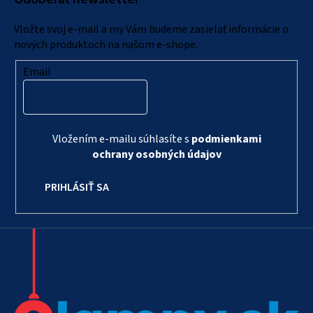
t
i
Vložte svoj e-mail a my Vám budeme zasielať informácie o
e
nových produktoch na našom e-shope.
Email
Vložením e-mailu súhlasíte s
podmienkami
ochrany osobných údajov
PRIHLÁSIŤ SA