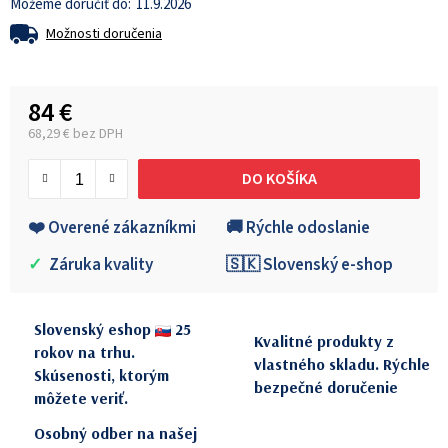
11.9.2026
Možnosti doručenia
84 €
68,29 € bez DPH
Jednotková cena:
DO KOŠÍKA
❤️ Overené zákazníkmi
🚚 Rýchle odoslanie
✓
Záruka kvality
🇸🇰 Slovenský e-shop
Slovenský eshop
25
Kvalitné produkty z
rokov na trhu.
vlastného skladu. Rýchle
Skúsenosti, ktorým
bezpečné doručenie
môžete veriť.
Osobný odber na našej