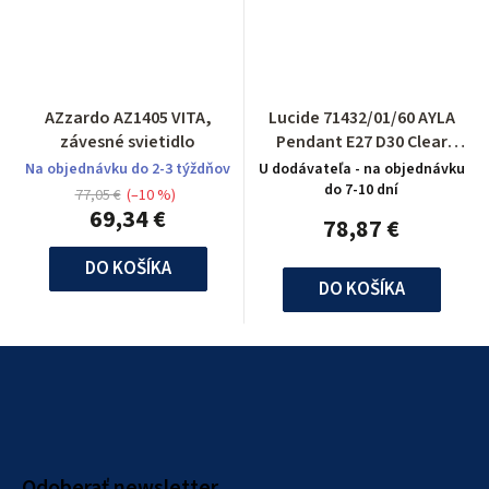
AZzardo AZ1405 VITA,
Lucide 71432/01/60 AYLA
závesné svietidlo
Pendant E27 D30 Clear
Glass/Chrome
Na objednávku do 2-3 týždňov
U dodávateľa - na objednávku
do 7-10 dní
77,05 €
(–10 %)
69,34 €
78,87 €
DO KOŠÍKA
DO KOŠÍKA
Z
á
p
ä
Odoberať newsletter