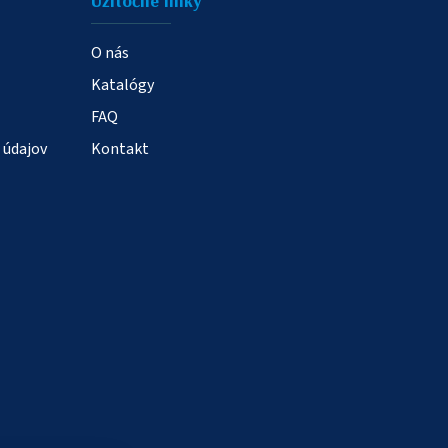
Užitočné linky
O nás
Katalógy
FAQ
 údajov
Kontakt