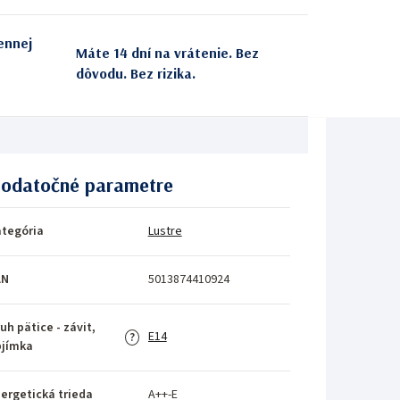
ennej
Máte 14 dní na vrátenie. Bez
dôvodu. Bez rizika.
odatočné parametre
tegória
Lustre
AN
5013874410924
uh pätice - závit,
E14
?
bjímka
ergetická trieda
A++-E