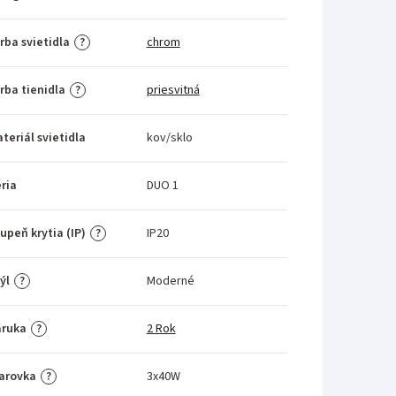
rba svietidla
chrom
?
rba tienidla
priesvitná
?
teriál svietidla
kov/sklo
ria
DUO 1
upeň krytia (IP)
IP20
?
ýl
Moderné
?
áruka
2 Rok
?
arovka
3x40W
?