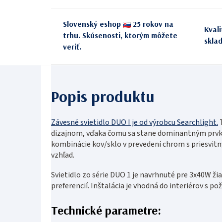
Slovenský eshop
25 rokov na
Kval
trhu. Skúsenosti, ktorým môžete
skla
veriť.
Závesné svietidlo DUO I je od výrobcu Searchlight.
dizajnom, vďaka čomu sa stane dominantným prvko
kombinácie kov/sklo v prevedení chrom s priesvitn
vzhľad.
Svietidlo zo série DUO 1 je navrhnuté pre 3x40W žia
preferencií. Inštalácia je vhodná do interiérov s po
Technické parametre: