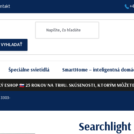
ntakt
+4
Špeciálne svietidlá
SmartHome – inteligentná domá
KÝ ESHOP
25 ROKOV NA TRHU. SKÚSENOSTI, KTORÝM MÔŽETE 
 3303-
Searchligh