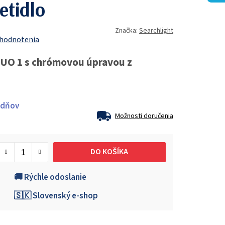
etidlo
Značka:
Searchlight
 hodnotenia
DUO 1 s chrómovou úpravou z
ždňov
Možnosti doručenia
DO KOŠÍKA
🚚 Rýchle odoslanie
🇸🇰 Slovenský e-shop