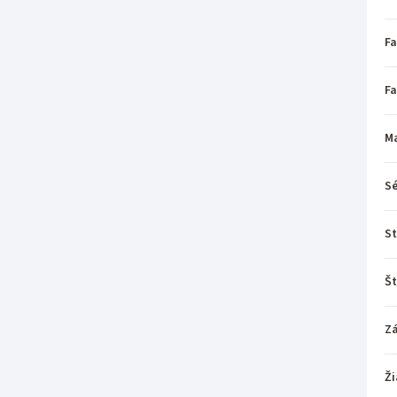
Fa
Fa
Ma
Sé
St
Št
Z
Ži