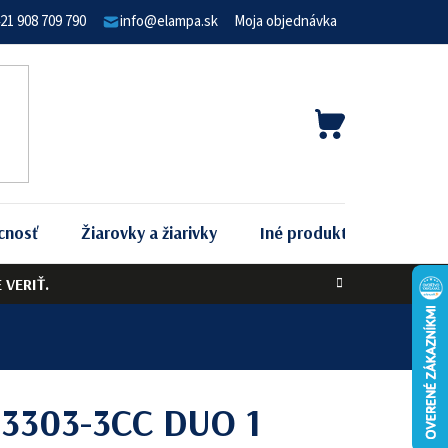
21 908 709 790
info@elampa.sk
Moja objednávka
NÁKUPNÝ
KOŠÍK
cnosť
Žiarovky a žiarivky
Iné produkty
Podľa 
VERIŤ.
t 3303-3CC DUO 1