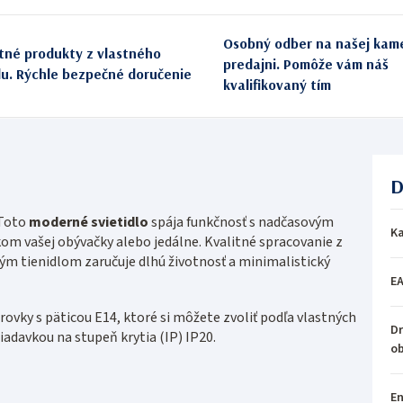
Osobný odber na našej kam
itné produkty z vlastného
predajni. Pomôže vám náš
du. Rýchle bezpečné doručenie
kvalifikovaný tím
D
Toto
moderné svietidlo
spája funkčnosť s nadčasovým
Ka
m vašej obývačky alebo jedálne. Kvalitné spracovanie z
ým tienidlom zaručuje dlhú životnosť a minimalistický
E
rovky s päticou E14, ktoré si môžete zvoliť podľa vlastných
Dr
žiadavkou na stupeň krytia (IP) IP20.
o
En