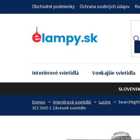
Prejsť
Obchodné podmienky
Ochrana osobných údajov
Ko
na
obsah
Interiérové svietidlá
Vonkajšie svietidla
SLOVENS
Domov
Interiérové svietidlá
Lustre
Searchlight
3CC DUO 1 Závesné svietidlo