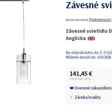
Závesné svi
Priemerné
Podrobnosti
Neohodnotené
hodnotenie
produktu
Závesné svietidlo 
je
Anglicka
0,0
z
5
Na objednávku do 2-3 tý
hviezdičiek.
10.9.2026
141,45 €
115 € bez DPH
Jednotková cena:
❤️ Overené zákazníkmi
✓
Záruka kvality