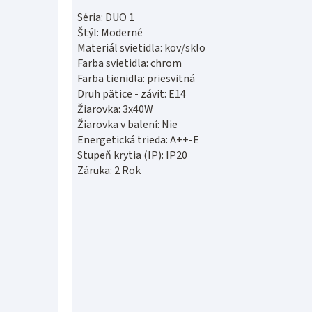
Séria: DUO 1
Štýl: Moderné
Materiál svietidla: kov/sklo
Farba svietidla: chrom
Farba tienidla: priesvitná
Druh pätice - závit: E14
Žiarovka: 3x40W
Žiarovka v balení: Nie
Energetická trieda: A++-E
Stupeň krytia (IP): IP20
Záruka: 2 Rok