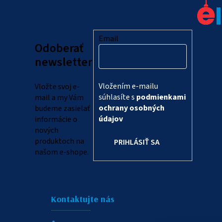
á
p
ä
Email
Odoberať
t
newsletter
i
Vložením e-mailu
Vložte svoj e-
e
súhlasíte s
podmienkami
mail a my Vám
ochrany osobných
budeme zasielať
údajov
informácie o
nových
produktoch na
PRIHLÁSIŤ SA
našom e-shope.
Kontaktujte nás