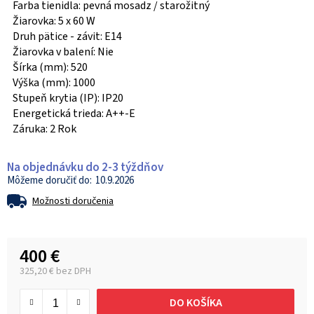
Farba tienidla: pevná mosadz / starožitný
Žiarovka: 5 x 60 W
Druh pätice - závit: E14
Žiarovka v balení: Nie
Šírka (mm): 520
Výška (mm): 1000
Stupeň krytia (IP): IP20
Energetická trieda: A++-E
Záruka: 2 Rok
Na objednávku do 2-3 týždňov
10.9.2026
Možnosti doručenia
400 €
325,20 € bez DPH
Jednotková cena:
DO KOŠÍKA