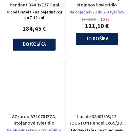
Pendant D40 3xE27 Opal
stojanové svietidlo
White
U dodávateľa - na objednávku
Na objednávku do 2-3 týždňov
do 7-10 dní
134,55 €
(–10 %)
121,10 €
184,45 €
DO KOŠÍKA
DO KOŠÍKA
AZzardo AZ1078 IZZA,
Lucide 38403/03/12
stojanové svietidlo
HOUSTON Pendel 3xG9/28W
L70 W16 H120 Opa
Na objednávku do 2-3 týždňov
U dodávateľa - na objednávku