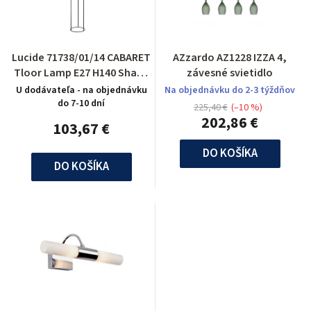
Lucide 71738/01/14 CABARET
AZzardo AZ1228 IZZA 4,
Tloor Lamp E27 H140 Shade
závesné svietidlo
Silver
U dodávateľa - na objednávku
Na objednávku do 2-3 týždňov
do 7-10 dní
225,40 €
(–10 %)
202,86 €
103,67 €
DO KOŠÍKA
DO KOŠÍKA