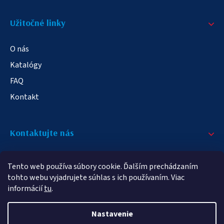
Užitočné linky
O nás
Katalógy
FAQ
Kontakt
Kontaktujte nás
+421 908 709 790
Tento web používa súbory cookie. Ďalším prechádzaním
info@elampa.sk
tohto webu vyjadrujete súhlas s ich používaním. Viac
informácií
tu
.
Nastavenie
Copyright 2026
elampy.sk
. Všetky práva vyhradené.