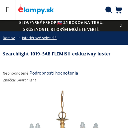
Prejsť
na
obsah
NÁ
Hľadať
SLOVENSKÝ ESHOP
25 ROKOV NA TRHU.
KO
SKÚSENOSTI, KTORÝM MÔŽETE VERIŤ.
Domov
Interiérové svietidlá
Searchlight 1019-5AB FLEMISH exkluzívny luster
Priemerné
Podrobnosti hodnotenia
Neohodnotené
hodnotenie
Značka:
Searchlight
produktu
je
0,0
z
5
hviezdičiek.