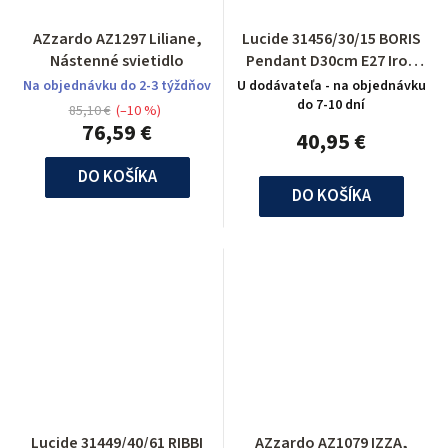
AZzardo AZ1297 Liliane,
Lucide 31456/30/15 BORIS
Nástenné svietidlo
Pendant D30cm E27 Iron
Grey
Na objednávku do 2-3 týždňov
U dodávateľa - na objednávku
do 7-10 dní
85,10 €
(–10 %)
76,59 €
40,95 €
DO KOŠÍKA
DO KOŠÍKA
Lucide 31449/40/61 RIBBI
AZzardo AZ1079 IZZA,