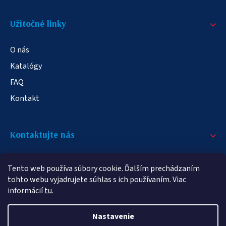
Užitočné linky
O nás
Katalógy
FAQ
Kontakt
Kontaktujte nás
+421 908 709 790
Tento web používa súbory cookie. Ďalším prechádzaním
info@elampa.sk
tohto webu vyjadrujete súhlas s ich používaním. Viac
informácií
tu
.
Nastavenie
Copyright 2026
elampy.sk
. Všetky práva vyhradené.