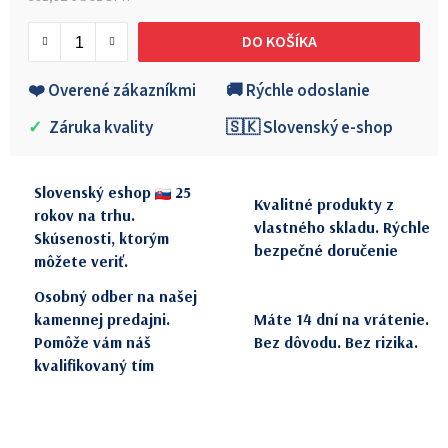
Jednotková cena:
DO KOŠÍKA
❤️ Overené zákazníkmi
🚚 Rýchle odoslanie
✓
Záruka kvality
🇸🇰 Slovenský e-shop
Slovenský eshop
25
Kvalitné produkty z
rokov na trhu.
vlastného skladu. Rýchle
Skúsenosti, ktorým
bezpečné doručenie
môžete veriť.
Osobný odber na našej
kamennej predajni.
Máte 14 dní na vrátenie.
Pomôže vám náš
Bez dôvodu. Bez rizika.
kvalifikovaný tím