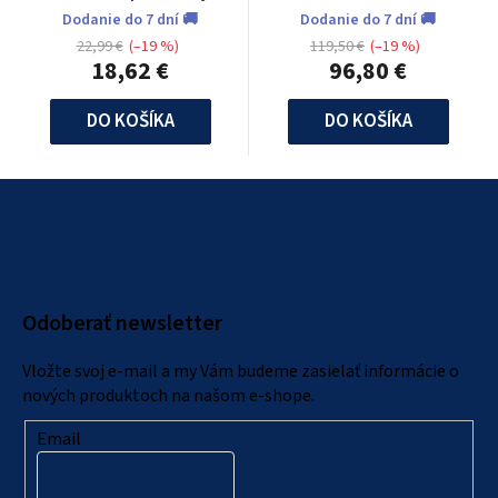
Dodanie do 7 dní 🚚
Dodanie do 7 dní 🚚
22,99 €
(–19 %)
119,50 €
(–19 %)
18,62 €
96,80 €
DO KOŠÍKA
DO KOŠÍKA
Z
á
p
ä
Odoberať newsletter
t
i
Vložte svoj e-mail a my Vám budeme zasielať informácie o
e
nových produktoch na našom e-shope.
Email