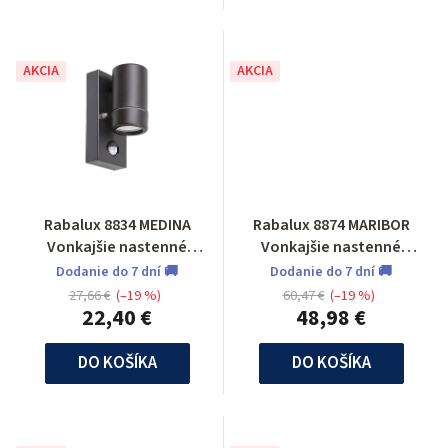
AKCIA
AKCIA
Rabalux 8834 MEDINA
Rabalux 8874 MARIBOR
Vonkajšie nastenné
Vonkajšie nastenné
svietidlo so senzorom
svietidlo
Dodanie do 7 dní 🚚
Dodanie do 7 dní 🚚
27,66 €
(–19 %)
60,47 €
(–19 %)
22,40 €
48,98 €
DO KOŠÍKA
DO KOŠÍKA