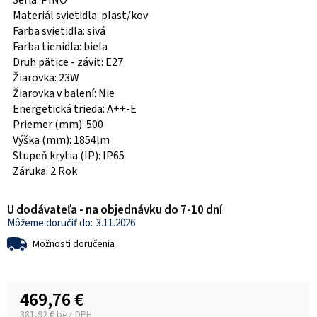
Séria: PINO
Materiál svietidla: plast/kov
Farba svietidla: sivá
Farba tienidla: biela
Druh pätice - závit: E27
Žiarovka: 23W
Žiarovka v balení: Nie
Energetická trieda: A++-E
Priemer (mm): 500
Výška (mm): 1854lm
Stupeň krytia (IP): IP65
Záruka: 2 Rok
U dodávateľa - na objednávku do 7-10 dní
3.11.2026
Možnosti doručenia
469,76 €
381,92 € bez DPH