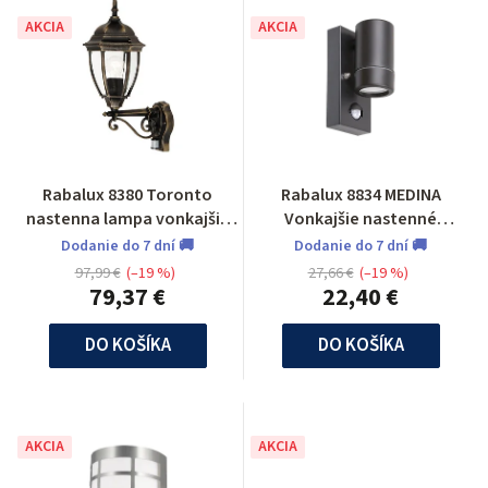
AKCIA
AKCIA
Rabalux 8380 Toronto
Rabalux 8834 MEDINA
nastenna lampa vonkajšia
Vonkajšie nastenné
so senzorom
svietidlo so senzorom
Dodanie do 7 dní 🚚
Dodanie do 7 dní 🚚
97,99 €
(–19 %)
27,66 €
(–19 %)
79,37 €
22,40 €
DO KOŠÍKA
DO KOŠÍKA
AKCIA
AKCIA