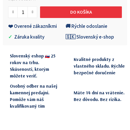
Jednotková cena:
DO KOŠÍKA
❤️ Overené zákazníkmi
🚚 Rýchle odoslanie
✓
Záruka kvality
🇸🇰 Slovenský e-shop
Slovenský eshop
25
Kvalitné produkty z
rokov na trhu.
vlastného skladu. Rýchle
Skúsenosti, ktorým
bezpečné doručenie
môžete veriť.
Osobný odber na našej
kamennej predajni.
Máte 14 dní na vrátenie.
Pomôže vám náš
Bez dôvodu. Bez rizika.
kvalifikovaný tím