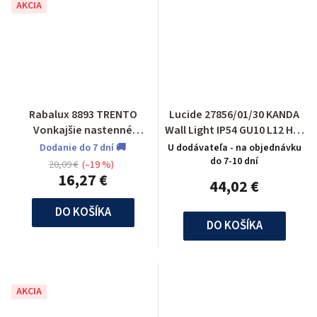
AKCIA
Rabalux 8893 TRENTO
Lucide 27856/01/30 KANDA
Vonkajšie nastenné
Wall Light IP54 GU10 L12 H18
svietidlo
W13cm
Dodanie do 7 dní 🚚
U dodávateľa - na objednávku
do 7-10 dní
20,09 €
(–19 %)
16,27 €
44,02 €
DO KOŠÍKA
DO KOŠÍKA
AKCIA