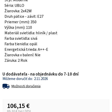
Štýl: Moderné
Séria: UBLO
Žiarovka: 2x42W
Druh pätice - závit: E27
Priemer (mm): 350
Výška (mm): 110
Materiál svietidla: hliník / plast
Farba svietidla: sivá
Farba tienidla: opál
Energetická trieda: A++-E
Žiarovka v balení: Nie
Záruka: 2 Rok
U dodávateľa - na objednávku do 7-10 dní
2.11.2026
Možnosti doručenia
106,15 €
86,30 € bez DPH