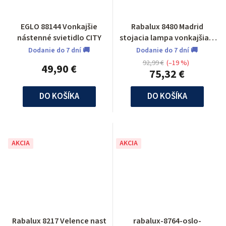
EGLO 88144 Vonkajšie
Rabalux 8480 Madrid
nástenné svietidlo CITY
stojacia lampa vonkajšia 1
m
Dodanie do 7 dní 🚚
Dodanie do 7 dní 🚚
92,99 €
(–19 %)
49,90 €
75,32 €
DO KOŠÍKA
DO KOŠÍKA
AKCIA
AKCIA
Rabalux 8217 Velence nast
rabalux-8764-oslo-