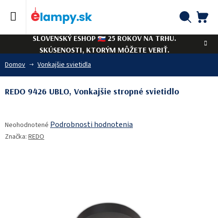
Prejsť
na
obsah
NÁ
Hľadať
SLOVENSKÝ ESHOP
25 ROKOV NA TRHU.
KO
SKÚSENOSTI, KTORÝM MÔŽETE VERIŤ.
Domov
Vonkajšie svietidla
REDO 9426 UBLO, Vonkajšie stropné svietidlo
Priemerné
Podrobnosti hodnotenia
Neohodnotené
hodnotenie
Značka:
REDO
produktu
je
0,0
z
5
hviezdičiek.