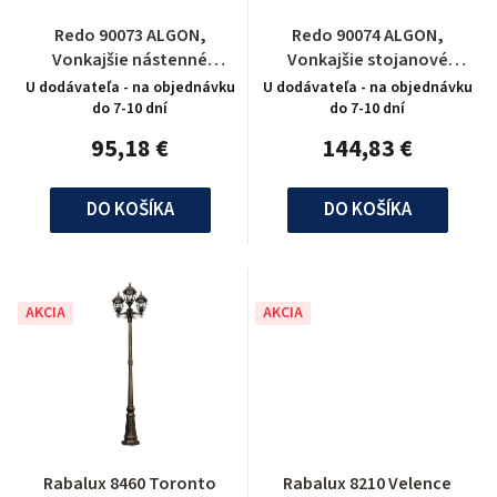
Redo 90073 ALGON,
Redo 90074 ALGON,
Vonkajšie nástenné
Vonkajšie stojanové
svietidlo
svietidlo
U dodávateľa - na objednávku
U dodávateľa - na objednávku
do 7-10 dní
do 7-10 dní
95,18 €
144,83 €
DO KOŠÍKA
DO KOŠÍKA
AKCIA
AKCIA
Rabalux 8460 Toronto
Rabalux 8210 Velence