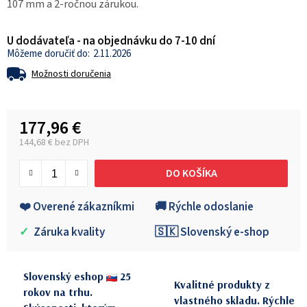
107 mm a 2-ročnou zárukou.
U dodávateľa - na objednávku do 7-10 dní
2.11.2026
Možnosti doručenia
177,96 €
144,68 € bez DPH
Jednotková cena:
DO KOŠÍKA
❤️ Overené zákazníkmi
🚚 Rýchle odoslanie
✓
Záruka kvality
🇸🇰 Slovenský e-shop
Slovenský eshop
25
Kvalitné produkty z
rokov na trhu.
vlastného skladu. Rýchle