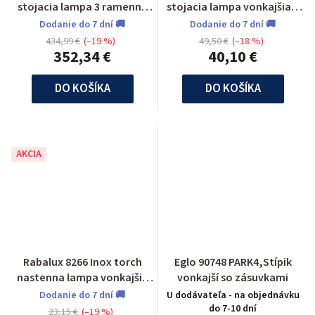
stojacia lampa 3 ramenna
stojacia lampa vonkajšia 1
vonkajšia
m
Dodanie do 7 dní 🚚
Dodanie do 7 dní 🚚
434,99 €
(–19 %)
49,50 €
(–18 %)
352,34 €
40,10 €
DO KOŠÍKA
DO KOŠÍKA
AKCIA
Rabalux 8266 Inox torch
Eglo 90748 PARK4,Stípik
nastenna lampa vonkajšia
vonkajší so zásuvkami
so senzorom pohybu
Dodanie do 7 dní 🚚
U dodávateľa - na objednávku
do 7-10 dní
23,15 €
(–19 %)