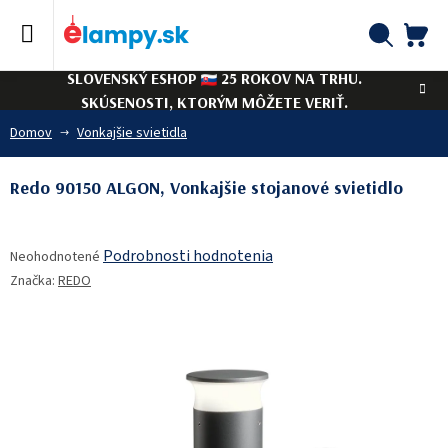
Prejsť
na
obsah
NÁ
Hľadať
SLOVENSKÝ ESHOP
25 ROKOV NA TRHU.
KO
SKÚSENOSTI, KTORÝM MÔŽETE VERIŤ.
Domov
Vonkajšie svietidla
Redo 90150 ALGON, Vonkajšie stojanové svietidlo
Priemerné
Podrobnosti hodnotenia
Neohodnotené
hodnotenie
Značka:
REDO
produktu
je
0,0
z
5
hviezdičiek.