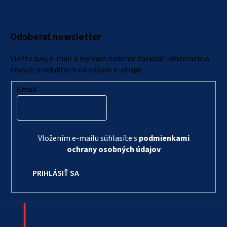
p
ä
Odoberať newsletter
t
i
Vložte svoj e-mail a my Vám budeme zasielať informácie o
e
nových produktoch na našom e-shope.
Email
Vložením e-mailu súhlasíte s
podmienkami
ochrany osobných údajov
PRIHLÁSIŤ SA