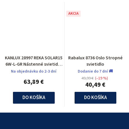
AKCIA
KANLUX 28997 REKA SOLAR15
Rabalux 8736 Oslo Stropné
6W-L-GR Nástenné svietidlo
svietidlo
LED
Na objednávku do 2-3 dní
Dodanie do 7 dní 🚚
49,99 €
(–19 %)
63,89 €
40,49 €
DO KOŠÍKA
DO KOŠÍKA
Z
á