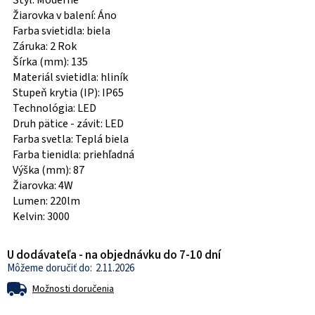
Štýl: Moderné
Žiarovka v balení: Áno
Farba svietidla: biela
Záruka: 2 Rok
Šírka (mm): 135
Materiál svietidla: hliník
Stupeň krytia (IP): IP65
Technológia: LED
Druh pätice - závit: LED
Farba svetla: Teplá biela
Farba tienidla: priehľadná
Výška (mm): 87
Žiarovka: 4W
Lumen: 220lm
Kelvin: 3000
U dodávateľa - na objednávku do 7-10 dní
2.11.2026
Možnosti doručenia