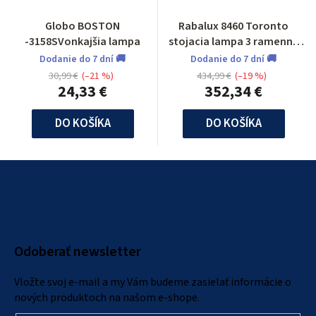
Globo BOSTON
Rabalux 8460 Toronto
-3158SVonkajšia lampa
stojacia lampa 3 ramenna
vonkajšia
Dodanie do 7 dní 🚚
Dodanie do 7 dní 🚚
30,99 €
(–21 %)
434,99 €
(–19 %)
24,33 €
352,34 €
DO KOŠÍKA
DO KOŠÍKA
Z
á
p
ä
Odoberať newsletter
t
i
Vložte svoj e-mail a my Vám budeme zasielať informácie o
e
nových produktoch na našom e-shope.