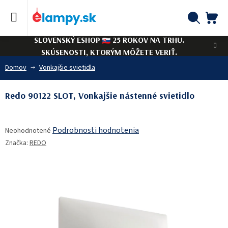
Prejsť
na
obsah
NÁ
Hľadať
SLOVENSKÝ ESHOP
25 ROKOV NA TRHU.
KO
SKÚSENOSTI, KTORÝM MÔŽETE VERIŤ.
Domov
Vonkajšie svietidla
Redo 90122 SLOT, Vonkajšie nástenné svietidlo
Priemerné
Podrobnosti hodnotenia
Neohodnotené
hodnotenie
Značka:
REDO
produktu
je
0,0
z
5
hviezdičiek.