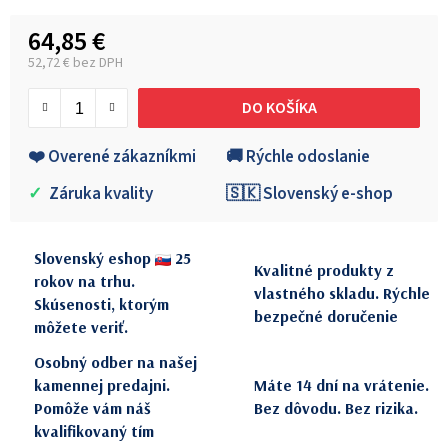
64,85 €
52,72 € bez DPH
Jednotková cena:
DO KOŠÍKA
❤️ Overené zákazníkmi
🚚 Rýchle odoslanie
✓
Záruka kvality
🇸🇰 Slovenský e-shop
Slovenský eshop
25
Kvalitné produkty z
rokov na trhu.
vlastného skladu. Rýchle
Skúsenosti, ktorým
bezpečné doručenie
môžete veriť.
Osobný odber na našej
kamennej predajni.
Máte 14 dní na vrátenie.
Pomôže vám náš
Bez dôvodu. Bez rizika.
kvalifikovaný tím