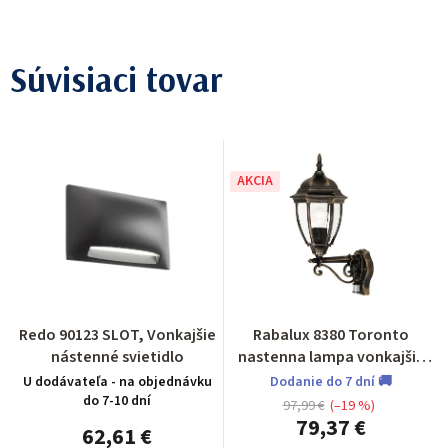
Súvisiaci tovar
AKCIA
Redo 90123 SLOT, Vonkajšie
Rabalux 8380 Toronto
nástenné svietidlo
nastenna lampa vonkajšia
so senzorom
U dodávateľa - na objednávku
Dodanie do 7 dní 🚚
do 7-10 dní
97,99 €
(–19 %)
79,37 €
62,61 €