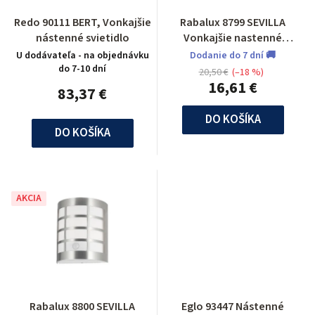
Redo 90111 BERT, Vonkajšie
Rabalux 8799 SEVILLA
nástenné svietidlo
Vonkajšie nastenné
svietidlo
U dodávateľa - na objednávku
Dodanie do 7 dní 🚚
do 7-10 dní
20,50 €
(–18 %)
16,61 €
83,37 €
DO KOŠÍKA
DO KOŠÍKA
AKCIA
Rabalux 8800 SEVILLA
Eglo 93447 Nástenné