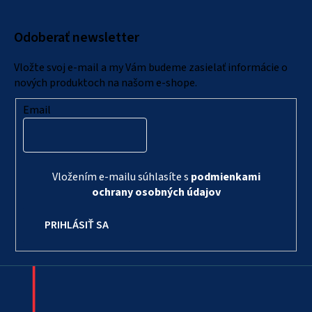
p
ä
Odoberať newsletter
t
i
Vložte svoj e-mail a my Vám budeme zasielať informácie o
e
nových produktoch na našom e-shope.
Email
Vložením e-mailu súhlasíte s
podmienkami
ochrany osobných údajov
PRIHLÁSIŤ SA