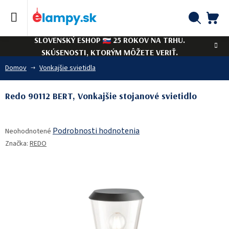
Prejsť
na
obsah
NÁ
Hľadať
SLOVENSKÝ ESHOP
25 ROKOV NA TRHU.
KO
SKÚSENOSTI, KTORÝM MÔŽETE VERIŤ.
Domov
Vonkajšie svietidla
Redo 90112 BERT, Vonkajšie stojanové svietidlo
Priemerné
Podrobnosti hodnotenia
Neohodnotené
hodnotenie
Značka:
REDO
produktu
je
0,0
z
5
hviezdičiek.