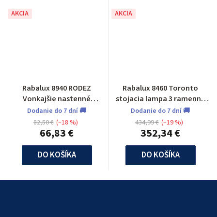
AKCIA
AKCIA
Rabalux 8940 RODEZ
Rabalux 8460 Toronto
Vonkajšie nastenné
stojacia lampa 3 ramenna
svietidlo
vonkajšia
Dodanie do 7 dní 🚚
Dodanie do 7 dní 🚚
82,50 €
(–18 %)
434,99 €
(–19 %)
66,83 €
352,34 €
DO KOŠÍKA
DO KOŠÍKA
Z
á