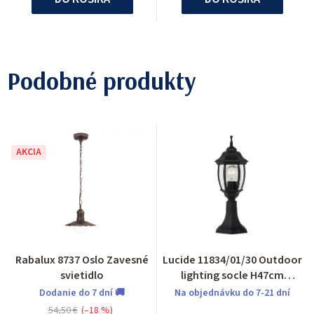
Podobné produkty
AKCIA
Rabalux 8737 Oslo Zavesné
Lucide 11834/01/30 Outdoor
svietidlo
lighting socle H47cm
E27/60W Black
Dodanie do 7 dní 🚚
Na objednávku do 7-21 dní
54,50 €
(–18 %)