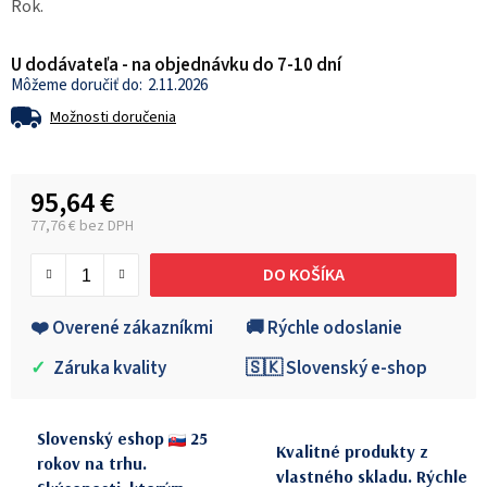
Rok.
U dodávateľa - na objednávku do 7-10 dní
2.11.2026
Možnosti doručenia
95,64 €
77,76 € bez DPH
Jednotková cena:
DO KOŠÍKA
❤️ Overené zákazníkmi
🚚 Rýchle odoslanie
✓
Záruka kvality
🇸🇰 Slovenský e-shop
Slovenský eshop
25
Kvalitné produkty z
rokov na trhu.
vlastného skladu. Rýchle