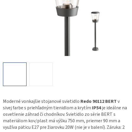
Moderné vonkajšie stojanové svietidlo
Redo 90112 BERT
v
sivej farbe s priehľadným tienidlom a krytím
IP54
je ideálne na
osvetlenie záhrad či chodníkov. Svietidlo zo série BERT s
materiálom kov/plast má výšku 750 mm, priemer 90 mm a
využíva päticu E27 pre žiarovku 20W (nie je v balení). Záruka: 2