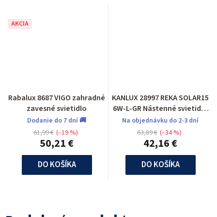
AKCIA
Rabalux 8687 VIGO zahradné
KANLUX 28997 REKA SOLAR15
zavesné svietidlo
6W-L-GR Nástenné svietidlo
LED
Dodanie do 7 dní 🚚
Na objednávku do 2-3 dní
61,99 €
(–19 %)
63,89 €
(–34 %)
50,21 €
42,16 €
DO KOŠÍKA
DO KOŠÍKA