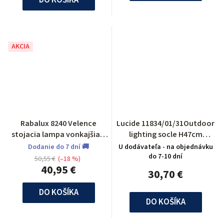
AKCIA
Rabalux 8240 Velence
Lucide 11834/01/31Outdoor
stojacia lampa vonkajšia 1
lighting socle H47cm
m
E27/60W White
Dodanie do 7 dní 🚚
U dodávateľa - na objednávku
do 7-10 dní
50,55 €
(–18 %)
40,95 €
30,70 €
DO KOŠÍKA
DO KOŠÍKA