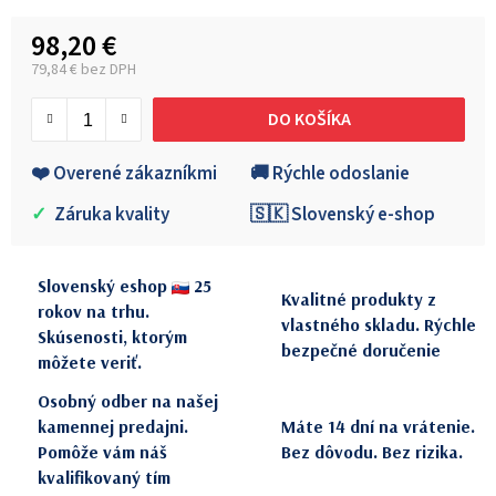
98,20 €
79,84 € bez DPH
Jednotková cena:
DO KOŠÍKA
❤️ Overené zákazníkmi
🚚 Rýchle odoslanie
✓
Záruka kvality
🇸🇰 Slovenský e-shop
Slovenský eshop
25
Kvalitné produkty z
rokov na trhu.
vlastného skladu. Rýchle
Skúsenosti, ktorým
bezpečné doručenie
môžete veriť.
Osobný odber na našej
kamennej predajni.
Máte 14 dní na vrátenie.
Pomôže vám náš
Bez dôvodu. Bez rizika.
kvalifikovaný tím