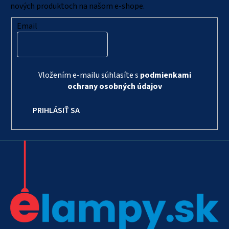
e
nových produktoch na našom e-shope.
Email
Vložením e-mailu súhlasíte s
podmienkami
ochrany osobných údajov
PRIHLÁSIŤ SA