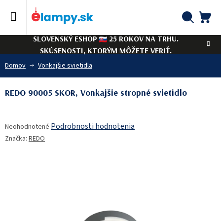
Prejsť
na
obsah
NÁ
Hľadať
SLOVENSKÝ ESHOP
25 ROKOV NA TRHU.
KO
SKÚSENOSTI, KTORÝM MÔŽETE VERIŤ.
Domov
Vonkajšie svietidla
REDO 90005 SKOR, Vonkajšie stropné svietidlo
Priemerné
Podrobnosti hodnotenia
Neohodnotené
hodnotenie
Značka:
REDO
produktu
je
0,0
z
5
hviezdičiek.