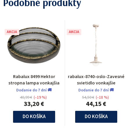
Podobné produkty
AKCIA
AKCIA
Rabalux 8499 Hektor
rabalux-8740-oslo-Zavesné
stropna lampa vonkajšia
svietidlo vonkajšie
Dodanie do 7 dní 🚚
Dodanie do 7 dní 🚚
40,99 €
(–19 %)
54,50 €
(–18 %)
33,20 €
44,15 €
DO KOŠÍKA
DO KOŠÍKA