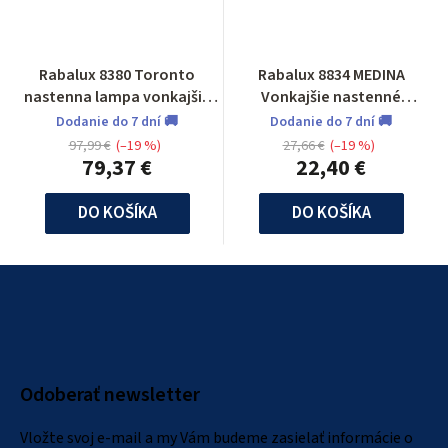
Rabalux 8380 Toronto
Rabalux 8834 MEDINA
nastenna lampa vonkajšia
Vonkajšie nastenné
so senzorom
svietidlo so senzorom
Dodanie do 7 dní 🚚
Dodanie do 7 dní 🚚
97,99 €
(–19 %)
27,66 €
(–19 %)
79,37 €
22,40 €
DO KOŠÍKA
DO KOŠÍKA
Z
á
p
ä
Odoberať newsletter
t
i
Vložte svoj e-mail a my Vám budeme zasielať informácie o