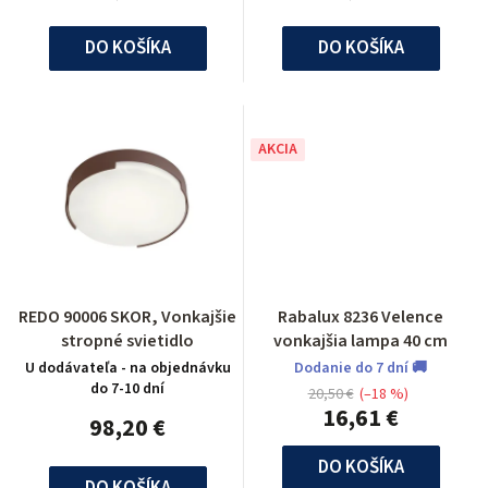
DO KOŠÍKA
DO KOŠÍKA
AKCIA
REDO 90006 SKOR, Vonkajšie
Rabalux 8236 Velence
stropné svietidlo
vonkajšia lampa 40 cm
U dodávateľa - na objednávku
Dodanie do 7 dní 🚚
do 7-10 dní
20,50 €
(–18 %)
16,61 €
98,20 €
DO KOŠÍKA
DO KOŠÍKA