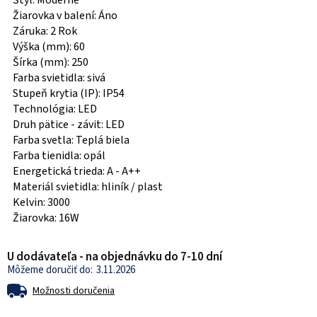
Štýl: Moderné
Žiarovka v balení: Áno
Záruka: 2 Rok
Výška (mm): 60
Šírka (mm): 250
Farba svietidla: sivá
Stupeň krytia (IP): IP54
Technológia: LED
Druh pätice - závit: LED
Farba svetla: Teplá biela
Farba tienidla: opál
Energetická trieda: A - A++
Materiál svietidla: hliník / plast
Kelvin: 3000
Žiarovka: 16W
U dodávateľa - na objednávku do 7-10 dní
3.11.2026
Možnosti doručenia