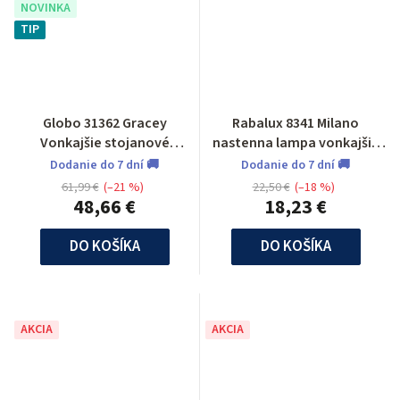
NOVINKA
TIP
Globo 31362 Gracey
Rabalux 8341 Milano
Vonkajšie stojanové
nastenna lampa vonkajšia
svietidlo
smerujúca nadol
Dodanie do 7 dní 🚚
Dodanie do 7 dní 🚚
61,99 €
(–21 %)
22,50 €
(–18 %)
48,66 €
18,23 €
DO KOŠÍKA
DO KOŠÍKA
AKCIA
AKCIA