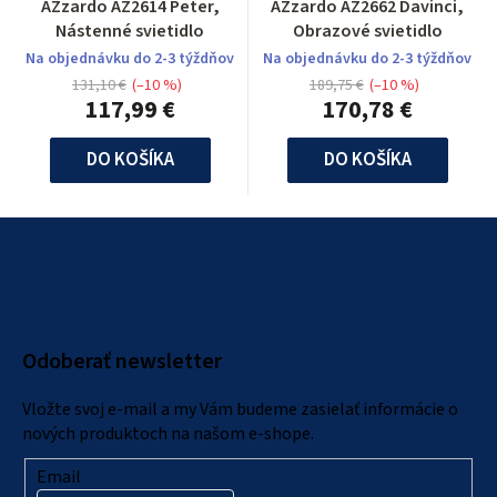
AZzardo AZ2614 Peter,
AZzardo AZ2662 Davinci,
Nástenné svietidlo
Obrazové svietidlo
Na objednávku do 2-3 týždňov
Na objednávku do 2-3 týždňov
131,10 €
(–10 %)
189,75 €
(–10 %)
117,99 €
170,78 €
DO KOŠÍKA
DO KOŠÍKA
Z
á
p
ä
Odoberať newsletter
t
i
Vložte svoj e-mail a my Vám budeme zasielať informácie o
e
nových produktoch na našom e-shope.
Email