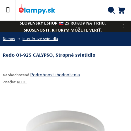
Prejsť
na
obsah
NÁ
Hľadať
SLOVENSKÝ ESHOP
25 ROKOV NA TRHU.
KO
SKÚSENOSTI, KTORÝM MÔŽETE VERIŤ.
Domov
Interiérové svietidlá
Redo 01-925 CALYPSO, Stropné svietidlo
Priemerné
Podrobnosti hodnotenia
Neohodnotené
hodnotenie
Značka:
REDO
produktu
je
0,0
z
5
hviezdičiek.