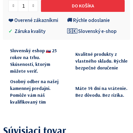
DO KOŠÍKA
❤️ Overené zákazníkmi
🚚 Rýchle odoslanie
✓
Záruka kvality
🇸🇰 Slovenský e-shop
Slovenský eshop
25
Kvalitné produkty z
rokov na trhu.
vlastného skladu. Rýchle
Skúsenosti, ktorým
bezpečné doručenie
môžete veriť.
Osobný odber na našej
kamennej predajni.
Máte 14 dní na vrátenie.
Pomôže vám náš
Bez dôvodu. Bez rizika.
kvalifikovaný tím
Súvisiaci tovar