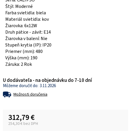
Séria: CALYPSO
Štýl: Moderné
Farba svietidla: biela
Materiál svietidla: kov
Žiarovka: 6x12W
Druh pätice - závit: E14
Žiarovka v balení: Nie
Stupeň krytia (IP): IP20
Priemer (mm): 480
Výška (mm): 190
Záruka: 2 Rok
U dodávateľa - na objednávku do 7-10 dní
3.11.2026
Možnosti doručenia
312,79 €
254,30 € bez DPH
Jednotková cena: