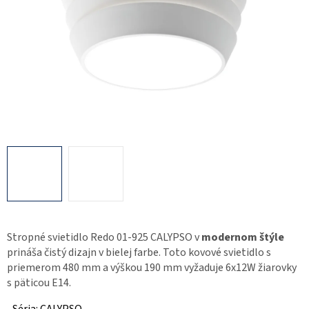
Stropné svietidlo Redo 01-925 CALYPSO v
modernom štýle
prináša čistý dizajn v bielej farbe. Toto kovové svietidlo s
priemerom 480 mm a výškou 190 mm vyžaduje 6x12W žiarovky
s päticou E14.