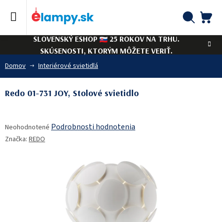
Prejsť
na
obsah
NÁ
Hľadať
SLOVENSKÝ ESHOP
25 ROKOV NA TRHU.
KO
SKÚSENOSTI, KTORÝM MÔŽETE VERIŤ.
Domov
Interiérové svietidlá
Redo 01-731 JOY, Stolové svietidlo
Priemerné
Podrobnosti hodnotenia
Neohodnotené
hodnotenie
Značka:
REDO
produktu
je
0,0
z
5
hviezdičiek.