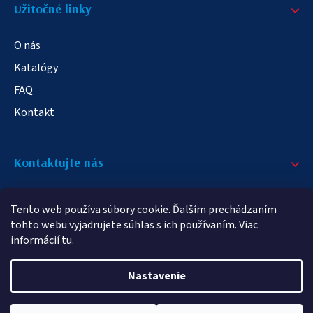
Užitočné linky
O nás
Katalógy
FAQ
Kontakt
Kontaktujte nás
+421 908 709 790
Tento web používa súbory cookie. Ďalším prechádzaním
info@elampa.sk
tohto webu vyjadrujete súhlas s ich používaním. Viac
informácií
tu
.
Nastavenie
Copyright 2026
elampy.sk
. Všetky práva vyhradené.