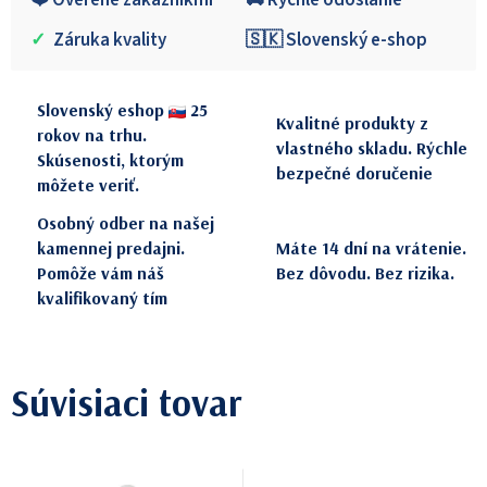
❤️ Overené zákazníkmi
🚚 Rýchle odoslanie
✓
Záruka kvality
🇸🇰 Slovenský e-shop
Slovenský eshop
25
Kvalitné produkty z
rokov na trhu.
vlastného skladu. Rýchle
Skúsenosti, ktorým
bezpečné doručenie
môžete veriť.
Osobný odber na našej
kamennej predajni.
Máte 14 dní na vrátenie.
Pomôže vám náš
Bez dôvodu. Bez rizika.
kvalifikovaný tím
Súvisiaci tovar