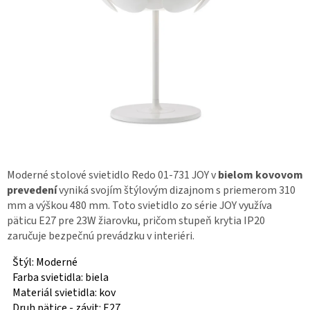
Moderné stolové svietidlo Redo 01-731 JOY v
bielom kovovom
prevedení
vyniká svojím štýlovým dizajnom s priemerom 310
mm a výškou 480 mm. Toto svietidlo zo série JOY využíva
päticu E27 pre 23W žiarovku, pričom stupeň krytia IP20
zaručuje bezpečnú prevádzku v interiéri.
Štýl: Moderné
Farba svietidla: biela
Materiál svietidla: kov
Druh pätice - závit: E27