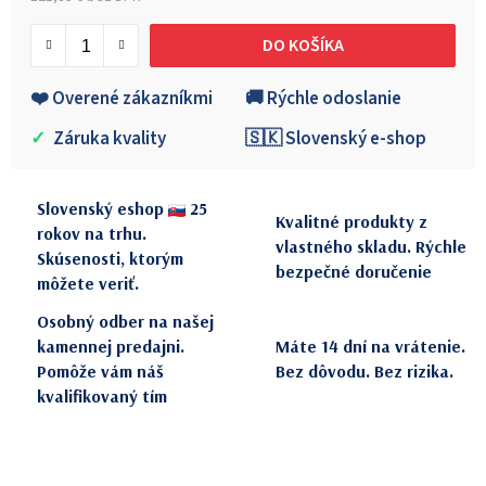
Jednotková cena:
DO KOŠÍKA
❤️ Overené zákazníkmi
🚚 Rýchle odoslanie
✓
Záruka kvality
🇸🇰 Slovenský e-shop
Slovenský eshop
25
Kvalitné produkty z
rokov na trhu.
vlastného skladu. Rýchle
Skúsenosti, ktorým
bezpečné doručenie
môžete veriť.
Osobný odber na našej
kamennej predajni.
Máte 14 dní na vrátenie.
Pomôže vám náš
Bez dôvodu. Bez rizika.
kvalifikovaný tím