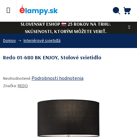
Prejsť
na
obsah
NÁ
Hľadať
SLOVENSKÝ ESHOP
25 ROKOV NA TRHU.
KO
SKÚSENOSTI, KTORÝM MÔŽETE VERIŤ.
Domov
Interiérové svietidlá
Redo 01-680 BK ENJOY, Stolové svietidlo
Priemerné
Podrobnosti hodnotenia
Neohodnotené
hodnotenie
Značka:
REDO
produktu
je
0,0
z
5
hviezdičiek.