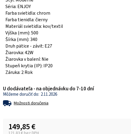
Štýl: Moderné
Séria: ENJOY
Farba svietidla: chrom
Farba tienidla: čierny
Materiál svietidla: kov/textil
Výška (mm): 500
Šírka (mm): 340
Druh pätice - závit: E27
Žiarovka: 42W
Žiarovka v balení: Nie
Stupeň krytia (IP): IP20
Záruka: 2 Rok
U dodávateľa - na objednávku do 7-10 dní
2.11.2026
Možnosti doručenia
149,85 €
121,83 € bez DPH