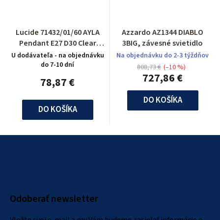
Lucide 71432/01/60 AYLA
Azzardo AZ1344 DIABLO
Pendant E27 D30 Clear
3BIG, závesné svietidlo
Glass/Chrome
U dodávateľa - na objednávku
Na objednávku do 2-3 týždňov
do 7-10 dní
808,73 €
(–10 %)
727,86 €
78,87 €
DO KOŠÍKA
DO KOŠÍKA
Z
á
p
ä
Odoberať newsletter
t
i
Vložte svoj e-mail a my Vám budeme zasielať informácie o