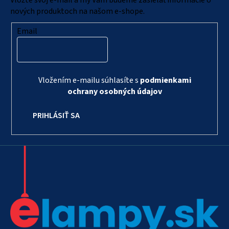
e
nových produktoch na našom e-shope.
Email
Vložením e-mailu súhlasíte s
podmienkami
ochrany osobných údajov
PRIHLÁSIŤ SA