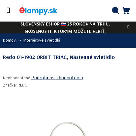
Prejsť
na
obsah
NÁ
Hľadať
SLOVENSKÝ ESHOP
25 ROKOV NA TRHU.
KO
SKÚSENOSTI, KTORÝM MÔŽETE VERIŤ.
Domov
Interiérové svietidlá
Redo 01-1902 ORBIT TRIAC, Nástenné svietidlo
Priemerné
Podrobnosti hodnotenia
Neohodnotené
hodnotenie
Značka:
REDO
produktu
je
0,0
z
5
hviezdičiek.