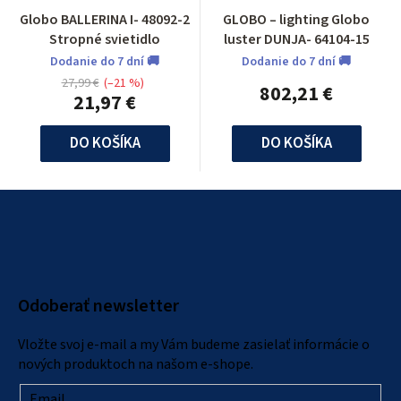
Globo BALLERINA I- 48092-2
GLOBO – lighting Globo
Stropné svietidlo
luster DUNJA- 64104-15
Dodanie do 7 dní 🚚
Dodanie do 7 dní 🚚
27,99 €
(–21 %)
802,21 €
21,97 €
DO KOŠÍKA
DO KOŠÍKA
Z
á
p
ä
Odoberať newsletter
t
i
Vložte svoj e-mail a my Vám budeme zasielať informácie o
e
nových produktoch na našom e-shope.
Email