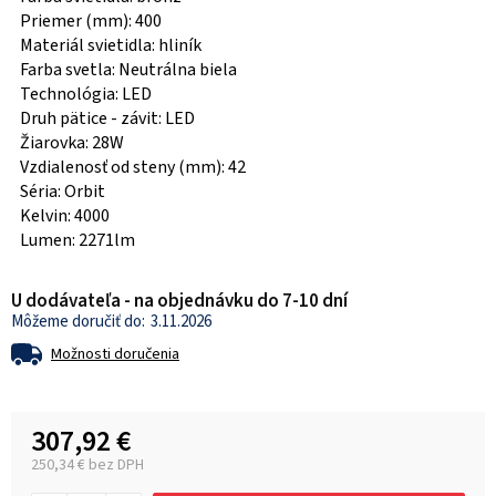
Priemer (mm): 400
Materiál svietidla: hliník
Farba svetla: Neutrálna biela
Technológia: LED
Druh pätice - závit: LED
Žiarovka: 28W
Vzdialenosť od steny (mm): 42
Séria: Orbit
Kelvin: 4000
Lumen: 2271lm
U dodávateľa - na objednávku do 7-10 dní
3.11.2026
Možnosti doručenia
307,92 €
250,34 € bez DPH
Jednotková cena: