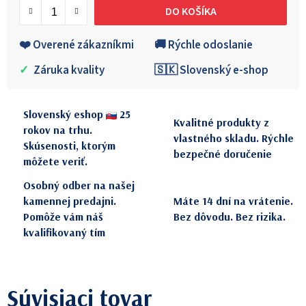
DO KOŠÍKA
❤️ Overené zákazníkmi
🚚 Rýchle odoslanie
✓
Záruka kvality
🇸🇰 Slovenský e-shop
Slovenský eshop
25
Kvalitné produkty z
rokov na trhu.
vlastného skladu. Rýchle
Skúsenosti, ktorým
bezpečné doručenie
môžete veriť.
Osobný odber na našej
kamennej predajni.
Máte 14 dní na vrátenie.
Pomôže vám náš
Bez dôvodu. Bez rizika.
kvalifikovaný tím
Súvisiaci tovar