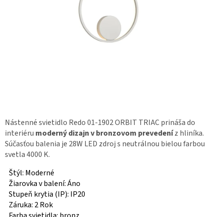
Nástenné svietidlo Redo 01-1902 ORBIT TRIAC prináša do
interiéru
moderný dizajn v bronzovom prevedení
z hliníka.
Súčasťou balenia je 28W LED zdroj s neutrálnou bielou farbou
svetla 4000 K.
Štýl: Moderné
Žiarovka v balení: Áno
Stupeň krytia (IP): IP20
Záruka: 2 Rok
Farba svietidla: bronz